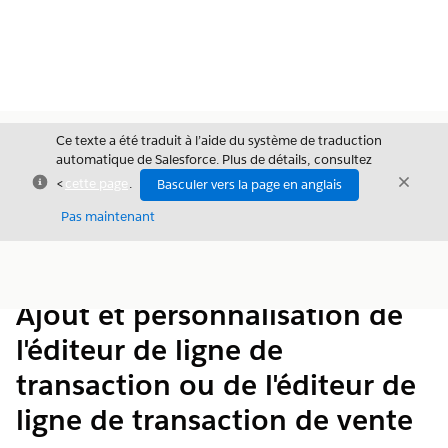
Ce texte a été traduit à l’aide du système de traduction
automatique de Salesforce. Plus de détails, consultez
Fermer
Ferme
<
cette page
.
Basculer vers la page en anglais
Fermer
Pas maintenant
Table des
Afficher la table des matières
matières
Ajout et personnalisation de
l'éditeur de ligne de
transaction ou de l'éditeur de
ligne de transaction de vente