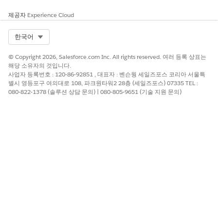
제공자
Experience Cloud
Select Org
한국어
거래 행 편집기 또는 세일즈 거래 행 편집기를 견적
노트
서 또는 주문 레코드 페이지의 기본 탭에 추가하는 것이
© Copyright 2026, Salesforce.com Inc. All rights reserved. 여러 등록 상표는
좋습니다. 이렇게 하면 편집기가 다른 탭으로 전환할 때
해당 소유자의 것입니다.
만 아니라 페이지와 함께 로드됩니다.
사업자 등록번호 : 120-86-92851 , 대표자 : 벤슨웡 세일즈포스 코리아 서울특
별시 영등포구 여의대로 108, 파크원타워2 28층 (세일즈포스) 07335 TEL :
080-822-1378 (솔루션 상담 문의) | 080-805-9651 (기술 지원 문의)
탭 구성 요소의 페이지 패널에서
탭 추가
를 클릭합니다.
페이지 패널에서 추가한 탭 항목을 클릭한 다음, 탭 레이블
로
줄
을 선택합니다.
캔버스에서
줄
탭을 클릭합니다.
거래 행 편집기 또는 세일즈 거래 행 편집기 구성 요소를 탭
으로 끌어옵니다.
거래 행 진행률 지표 구성 요소를 줄 편집기 위로 끌어옵니
다.
줄 편집기 구성 요소를 사용자 정의합니다.
구성 요소를 강조 표시합니다.
열 표시 아래에서
선택...
을 클릭합니다.
줄 편집기에 표시할 열(필드)을 선택합니다.
줄 편집기의 필