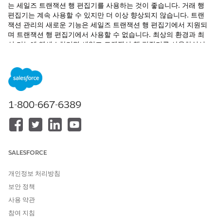
는 세일즈 트랜잭션 행 편집기를 사용하는 것이 좋습니다. 거래 행
편집기는 계속 사용할 수 있지만 더 이상 향상되지 않습니다. 트랜
잭션 관리의 새로운 기능은 세일즈 트랜잭션 행 편집기에서 지원되
며 트랜잭션 행 편집기에서 사용할 수 없습니다. 최상의 환경과 최
신 기능에 액세스하려면 세일즈 트랜잭션 행 편집기를 사용하십시
오.
세일즈 트랜잭션 행 편집기를 사용하면 다음을 수행할 수 있습니다.
중첩된 그룹 및 그룹 램프를 사용하여 견적 및 주문을 구성합니
다.
1-800-667-6389
필드 편집, 할인 업데이트 또는 선택한 행 항목 또는 그룹 삭제
와 같은 대량 작업을 수행합니다.
그룹 전반에서 항목을 필터링하고 정렬합니다.
사이드 패널에서 그룹 세부 사항을 보고 편집합니다.
행 편집기는 견적서 페이지에서 견적서 행 항목으로 표시되고 주문
SALESFORCE
페이지에서 주문 제품으로 표시됩니다. 이 구성 요소에 액세스하려
면 사용자에게 자산 주문 또는 견적을 위한 가격 및 세금 계산과 같
개인정보 처리방침
은 모든
매출 관리
권한 집합이 있어야 합니다.
보안 정책
행 편집기는 거래 행 진행률 지표 구성 요소를 사용하여 다음을 수
사용 약관
행합니다.
참여 지침