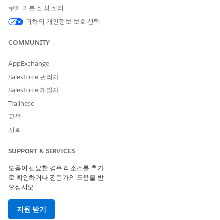
행 항목 추가 및 변경의 진행 상황을 표시합니다.
쿠키 기본 설정 센터
정보 및 오류 메시지를 표시합니다.
귀하의 개인정보 보호 선택
카탈로그 찾아보기 기능을 지원합니다.
따라서 페이지 레이아웃에 줄 편집기를 추가한 후 거래 행 진행률
COMMUNITY
표시기 구성 요소를 추가합니다. 거래 행 진행률 지표에 대한 추가
컨텍스트는
트랜잭션 행 진행률 지표 구성 요소
를 참조하십시오.
AppExchange
Salesforce 관리자
Salesforce 개발자
Trailhead
견적서 머리글에 대한 변경 사항은 페이지를 새로 고칠 때까
교육
노트
지 거래 행 편집기 또는 세일즈 거래 행 편집기에 표시되지 않습
신뢰
니다.
SUPPORT & SERVICES
견적서 또는 주문 페이지에 구성 요소를 추가합니다.
도움이 필요한 경우 리소스를 추가
설정에서 빠른 찾기 상자에
를 입력한
Lightning 앱 빌더
로 확인하거나 전문가의 도움을 받
다음,
Lightning 앱 빌더
를 선택합니다.
으십시오.
견적서 레코드 페이지에서
편집
을 클릭합니다.
탭
구성 요소를 클릭합니다.
지원 받기