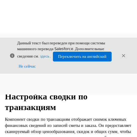
Данный текст был переведен при помощи системы
машинного перевода Salesforce. Дополнительные
Закрыть
Закры
сведения см.
здесь
.
Переключить на английский
Закрыт
Не сейчас
Содержание
Показать содержание
Настройка сводки по
транзакциям
Компонент сводки по транзакциям отображает снимок ключевых
финансовых сведений из записей сметы и заказа. Он предоставляет
сканируемый обзор ценообразования, скидок и общих сумм, чтобы