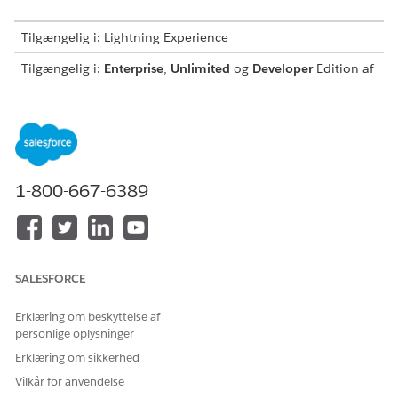
Tilgængelig i: Lightning Experience
Tilgængelig i:
Enterprise
,
Unlimited
og
Developer
Edition af
Omsætningsstyring
(tidligere Revenue Cloud)
, hvor
Transaktionsstyring er aktiveret
BRUGERTILLADELSER PÅKRÆVET
Hvis du vil se kataloger:
Læs på kataloger
1-800-667-6389
Hvis du vil se produkter:
Læs på produkter
Hvis du vil føje produkter til
Rediger på tilbud
tilbud:
SALESFORCE
Hvis du vil føje produkter til
Rediger på bestillinger
bestillinger:
Erklæring om beskyttelse af
Hvis du vil søge efter
Brug Product Discovery
personlige oplysninger
produkter:
Administrer
Erklæring om sikkerhed
omsætningsstyring
Kør forløb
Vilkår for anvendelse