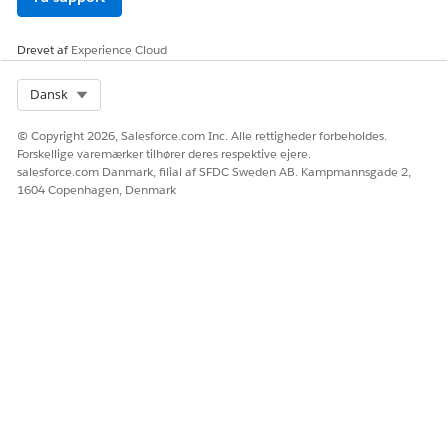
Filtrer produktlisten for at finde specifikke elementer, og
vælg derefter dine mængder.
Vælg indstillinger for køb eller konfigurationsindstillinger.
Drevet af
Experience Cloud
Select Org
Dansk
© Copyright 2026, Salesforce.com Inc. Alle rettigheder forbeholdes.
Forskellige varemærker tilhører deres respektive ejere.
salesforce.com Danmark, filial af SFDC Sweden AB. Kampmannsgade 2,
1604 Copenhagen, Denmark
Klik på
Vis købsmuligheder (1)
, hvis der findes
produktsalgsmodeller for elementet.
Klik på
Konfigurer (2)
for konfigurerbare produkter for
at opsætte specifikke attributter eller pakker.
Brug knappen
Tilføj eller Konfigurer
i vinduet med
indkøbsindstillinger, hvis du ændrer standardvalget.