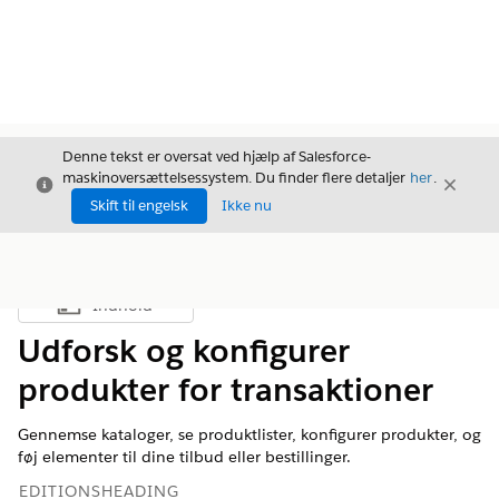
Denne tekst er oversat ved hjælp af Salesforce-
maskinoversættelsessystem. Du finder flere detaljer
her
.
Luk
Luk
Luk
Skift til engelsk
Ikke nu
Indhold
Vis indholdsfortegnelse
Udforsk og konfigurer
produkter for transaktioner
Gennemse kataloger, se produktlister, konfigurer produkter, og
føj elementer til dine tilbud eller bestillinger.
EDITIONSHEADING