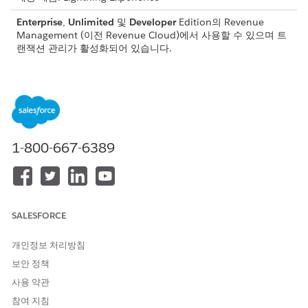
Enterprise
,
Unlimited
및
Developer
Edition의
Revenue
Management
(이전 Revenue Cloud)
에서 사용할 수 있으며 트
랜잭션 관리가 활성화되어 있습니다.
필요한 사용자 권한
카탈로그 보기:
카탈로그에 대한 읽기
제품 보기:
제품에 대한 읽기
1-800-667-6389
견적서에 제품 추가:
견적서에 대한 편집
주문에 제품 추가:
주문에 대한 편집
제품 찾아보기:
제품 검색 사용
SALESFORCE
관리
매출 관리
플로 실행
개인정보 처리방침
보안 정책
제품 검색은 특정 기준을 기반으로 제품을 찾고 필터링할 수 있는
중앙 집중식 작업 영역을 제공합니다. 이 페이지를 사용하여 구매
사용 약관
옵션을 선택하고 번들을 구성하고 수량을 선택한 후 트랜잭션에 추
참여 지침