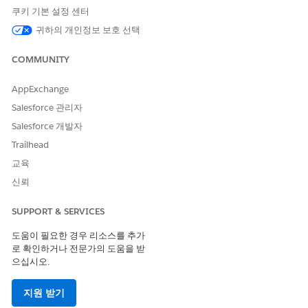
가합니다.
쿠키 기본 설정 센터
귀하의 개인정보 보호 선택
COMMUNITY
매출 관리
에서는 견적서 행 항목 또는 주문 제품 관련 목록
중요
AppExchange
의 표준 버튼을 통해 제품을 추가하거나 편집할 수 없습니다.
Salesforce 관리자
Salesforce 개발자
카탈로그에서 견적 또는 주문을 작성할 제품을 찾아서 선택합니다.
제품 검색 작업 영역을 사용하여 다음 선택을 완료합니다.
Trailhead
교육
견적서, 주문 또는 계정 레코드를 엽니다.
견적서 또는 주문 페이지에서
캐탈로그 찾아보기
를 클릭하거나
신뢰
계정 페이지에서
캐탈로그 보기
를 클릭합니다.
카탈로그를 선택하고
다음
을 클릭합니다.
SUPPORT & SERVICES
제품 목록을 필터링하여 특정 항목을 찾은 다음, 수량을 선택합
도움이 필요한 경우 리소스를 추가
니다.
로 확인하거나 전문가의 도움을 받
구매 옵션 또는 구성 설정을 선택합니다.
으십시오.
지원 받기