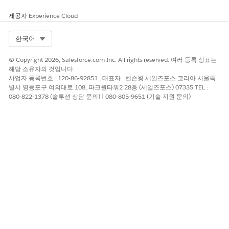
제공자
Experience Cloud
Select Org
한국어
© Copyright 2026, Salesforce.com Inc. All rights reserved. 여러 등록 상표는
해당 소유자의 것입니다.
항목에 제품 판매 모델이 있는 경우
구매 옵션 보기 (1)를
클
사업자 등록번호 : 120-86-92851 , 대표자 : 벤슨웡 세일즈포스 코리아 서울특
릭합니다.
별시 영등포구 여의대로 108, 파크원타워2 28층 (세일즈포스) 07335 TEL :
구성 가능한 제품의 경우
구성(2)
을 클릭하여 특정 특성 또
080-822-1378 (솔루션 상담 문의) | 080-805-9651 (기술 지원 문의)
는 번들을 설정합니다.
기본 선택 항목을 변경하는 경우 구매 옵션 창에서
추가 또
는 구성
버튼을 사용합니다.