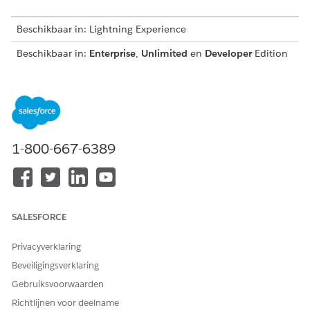
Beschikbaar in: Lightning Experience
Beschikbaar in:
Enterprise
,
Unlimited
en
Developer
Edition
van
Omzetbeheer
(voorheen Revenue Cloud)
waarin
Transactiebeheer is ingeschakeld
BENODIGDE GEBRUIKERSMACHTIGINGEN
Catalogi weergeven:
Lezen voor catalogi
1-800-667-6389
Producten weergeven:
Lezen voor producten
Producten toevoegen aan
Bewerken voor offertes
offertes:
SALESFORCE
Producten toevoegen aan
Bewerken voor orders
orders:
Privacyverklaring
Zoeken naar producten:
Product Discovery
Beveiligingsverklaring
gebruiken
Omzetbeheer
beheren
Gebruiksvoorwaarden
Stromen uitvoeren
Richtlijnen voor deelname