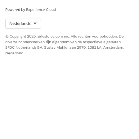
orderpagina of klik op
Catalogi weergeven
op een
accountpagina.
Powered by
Experience Cloud
Selecteer een catalogus en klik op
Volgende
.
Filter de productlijst om specifieke items te vinden en
Select Org
Nederlands
selecteer vervolgens uw hoeveelheden.
Selecteer koopopties of configuratie-instellingen.
© Copyright 2026, salesforce.com inc. Alle rechten voorbehouden. De
diverse handelsmerken zijn eigendom van de respectieve eigenaren.
SFDC Netherlands BV, Gustav Mahlerlaan 2970, 1081 LA, Amsterdam,
Nederland
Klik op
Koopopties tonen (1)
als er
productverkoopmodellen voor het item bestaan.
Klik op
Configureren (2)
voor configureerbare
producten om specifieke kenmerken of bundels in te
stellen.
Gebruik de knop
Toevoegen of Configureren
binnen