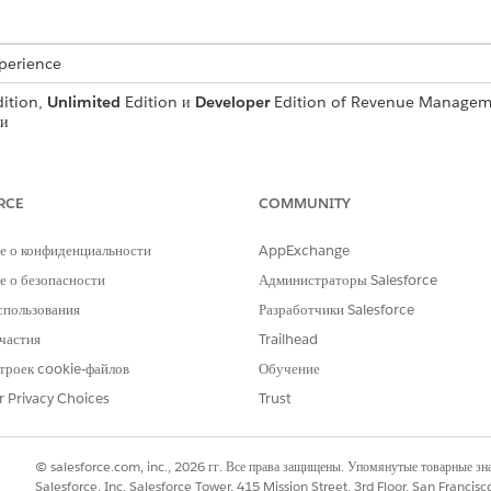
xperience
ition,
Unlimited
Edition и
Developer
Edition of
Revenue Managem
ми
НЕОБХОДИМЫЕ ПОЛНОМОЧИЯ ПОЛЬЗОВАТЕЛЯ
RCE
COMMUNITY
«Чтение» для каталогов
Чтение для продуктов
е о конфиденциальности
AppExchange
 о безопасности
Администраторы Salesforce
:
Правка для смет
спользования
Разработчики Salesforce
ы:
Правка для заказов
частия
Trailhead
Использование обнаружени
троек cookie-файлов
Обучение
Управление доходом
r Privacy Choices
Trust
Выполнение потоков
авляет централизованное рабочее пространство для поиска и ф
© salesforce.com, inc., 2026 гг. Все права защищены. Упомянутые товарные з
Salesforce, Inc. Salesforce Tower, 415 Mission Street, 3rd Floor, San Francis
ьзуйте эту страницу для выбора вариантов покупки, настройки 