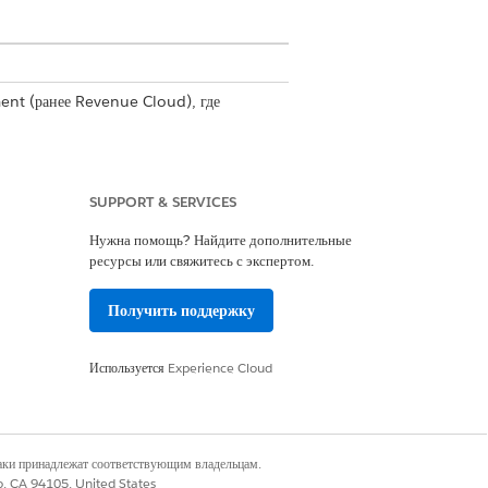
ent
(ранее Revenue Cloud),
где
SUPPORT & SERVICES
Нужна помощь? Найдите дополнительные
ресурсы или свяжитесь с экспертом.
Получить поддержку
я продукта
Используется
Experience Cloud
ильтрации продуктов на основе
наки принадлежат соответствующим владельцам.
co, CA 94105, United States
пакетов и выбора количеств перед