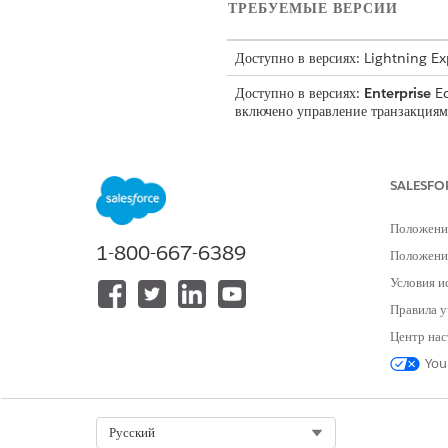
ТРЕБУЕМЫЕ ВЕРСИИ
Доступно в версиях: Lightning E
Доступно в версиях:
Enterprise
Ed
включено управление транзакция
SALESFO
Для просмотра каталогов:
Для просмотра продуктов:
Положени
1-800-667-6389
Положение
Для добавления продуктов в сметы
Условия и
Для добавления продуктов в заказ
Правила у
Для поиска продуктов:
Центр нас
You
Обнаружение продуктов предост
Select Org
Русский
определенных критериев. Испол