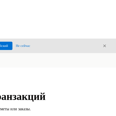
Закры
йский
Не сейчас
Закрыт
ранзакций
меты или заказы.