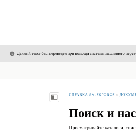
Закрыть
Данный текст был переведен при помощи системы машинного перево
СПРАВКА SALESFORCE
ДОКУМ
Вы находитесь здесь:
Показать содержание
Поиск и нас
Просматривайте каталоги, спис