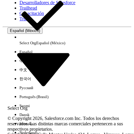
Desarrolladores de Salesforce
Trailhead
Experiencia
Capacitación
Trust
Español (México)
Borrar todo
Listo
Select Org
Español (México)
Español
中文（简体）
中文（繁體）
한국어
Русский
Português (Brasil)
Suomi
Select Org
Dansk
© Copyright 2026, Salesforce.com Inc. Todos los derechos
reservados. Las distintas marcas comerciales pertenecen a sus
Svenska
respectivos propietarios.
No hay resultados
Nederlands