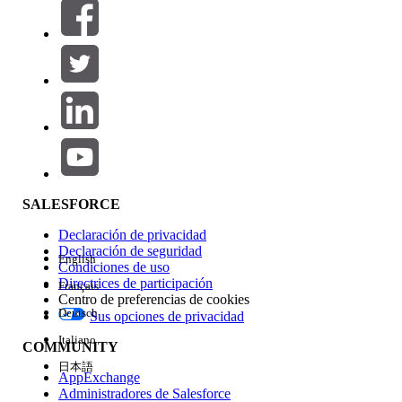
Filtros (0)
SELECCIONAR FILTROS
Agregar
Área de productos
Repercusión de función
SALESFORCE
Declaración de privacidad
Declaración de seguridad
English
Condiciones de uso
Directrices de participación
Français
Centro de preferencias de cookies
Deutsch
Sus opciones de privacidad
Edición
Italiano
COMMUNITY
日本語
AppExchange
Administradores de Salesforce