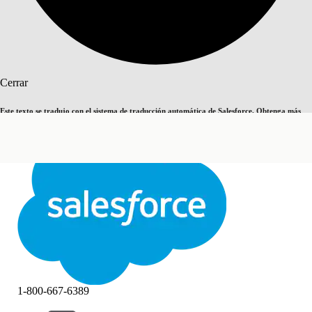
Buscar
Cerrar
Este texto se tradujo con el sistema de traducción automática de Salesforce. Obtenga más
Cambiar a inglés
Ahora no
detalles
aquí
.
Cerrar
Cerrar
1-800-667-6389