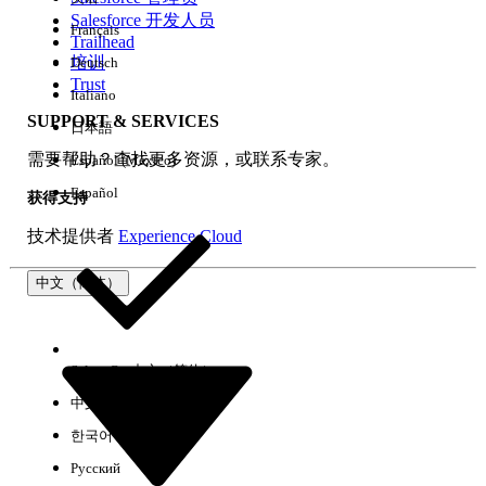
Salesforce 开发人员
Français
体验
Trailhead
培训
Deutsch
Trust
Italiano
SUPPORT & SERVICES
日本語
全部清除
完成
需要帮助？查找更多资源，或联系专家。
Español (México)
Español
获得支持
技术提供者
Experience Cloud
中文（简体）
Select Org
中文（简体）
中文（繁体）
한국어
Русский
没有结果