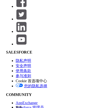
筛选条件： (0)
选择筛选器
添加
产品区域
SALESFORCE
功能影响
隐私声明
安全声明
使用条款
参与准则
Cookie 首选项中心
版本
您的隐私选择
COMMUNITY
AppExchange
Salesforce 管理员
英语