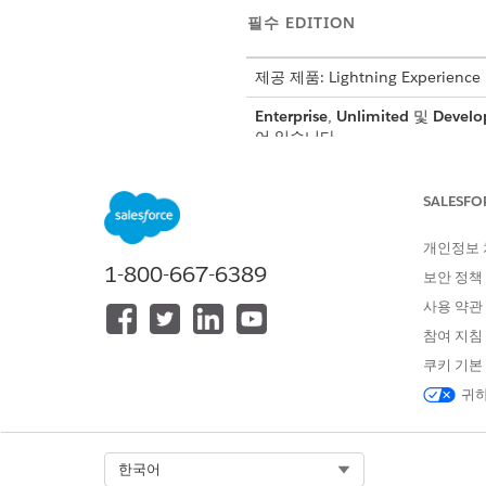
필수 EDITION
제공 제품: Lightning Experience
Enterprise
,
Unlimited
및
Develo
어 있습니다.
SALESFO
Flow Builder에서 플로 열기, 편
개인정보
동적 매출 오케스트레이터에 주문을
1-800-667-6389
보안 정책
하려면 다음을 수행합니다.
사용 약관
참여 지침
레코드 트리거형 플로 만들기
쿠키 기본
주문 개체에 대한 초기 트리거 
귀하
설정에서 빠른 찾기 상자에
플
새 플로
를 클릭합니다.
Select Org
한국어
최초부터 시작
을 선택하고
다음