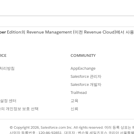
per
Edition의
Revenue Management
(이전 Revenue Cloud)
에서 사용
필요한 사용자 권한
RCE
COMMUNITY
집 또는 만들기:
플로 관리
 처리방침
AppExchange
 제출하고 호출 가능한 작업을 호출
트랜잭션 사용자 제출
Salesforce 관리자
Salesforce 개발자
Trailhead
 설정 센터
교육
및 항목 조건을 구성합니다.
의 개인정보 보호 선택
신뢰
를 입력한 다음,
플로
를 선택합니다.
로
© Copyright 2026, Salesforce.com Inc. All rights reserved. 여러 등
을 클릭합니다.
사업자 등록번호 : 120-86-92851 , 대표자 : 벤슨웡 세일즈포스 코리아 서울특