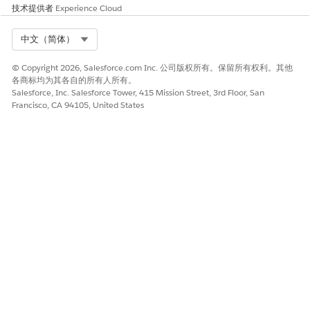
单击
添加条件
，并指定这些筛选条件。
技术提供者
Experience Cloud
字段：
AppUsageType
运算符：
等于
Select Org
中文（简体）
值：
RevenueLifecycleManagement
© Copyright 2026, Salesforce.com Inc. 公司版权所有。保留所有权利。其他
选择
选择字段并
分配变量（高级）。
各商标均为其各自的所有人所有。
在记录字段中，选择
新建资源
。
Salesforce, Inc. Salesforce Tower, 415 Mission Street, 3rd Floor, San
为新资源指定这些详细信息。
Francisco, CA 94105, United States
资源类型：
变量
API 名称：
ApplicationUsageAssignmentRecord
数据类型：
记录
对象：
应用程序使用分配
单击
完成
。
添加决策以检查收入管理记录
在继续之前，请确认记录属于收入生命周期管理使用类型。
单击
。
查找并选择
决策
。
输入
适用于标签，
收入生命周期管理记录?
适用于 API
Is_Revenue_Lifecycle_Management_Record