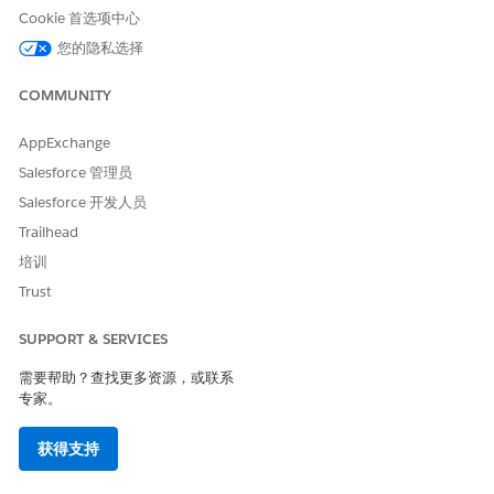
为触发器配置选择
更新记录
。
Cookie 首选项中心
在“设置条目条件”部分中，指定这些详细信息。
您的隐私选择
条件要求：满足
所有条件 (AND)
字段：
状态
COMMUNITY
运算符：
等于
值：
已激活
AppExchange
选择
仅在
更新记录以满足运行频率的条件要求时。
Salesforce 管理员
添加组件以获取应用程序使用类型分配记录
Salesforce 开发人员
Trailhead
查找特定的应用程序使用分配，以验证记录类型。
培训
单击
。
Trust
查找并选择
获取记录
。
为标签输入
，为 API 名称输入
获取应用程序使用类型
SUPPORT & SERVICES
。
Get_Application_Usage_Type
选择
应用程序使用分配
作为对象。
需要帮助？查找更多资源，或联系
添加这些筛选条件。
专家。
字段：
RecordId
运算符：
等于
获得支持
值：
{!$Record__Prior.Id}