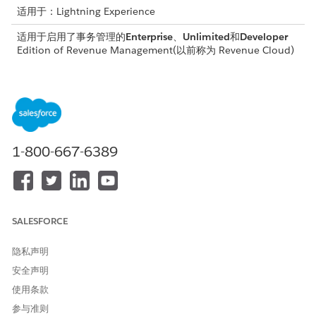
适用于：Lightning Experience
适用于启用了事务管理的
Enterprise
、
Unlimited
和
Developer
Edition of
Revenue Management
(以前称为 Revenue Cloud)
所需用户权限
在 Flow Builder 中打开、编辑
管理流
或创建流：
要向动态收入管理器提交订单
提交交易用户
1-800-667-6389
并调用可调用操作：
创建记录触发的流
为订单对象配置初始触发器和输入条件。
SALESFORCE
从“设置”中，在快速查找框中，输入
，然后选择
流
。
流
隐私声明
单击 ⁇
新建流
。
安全声明
选择
从头开始
，然后单击
下一步
。
选择
记录触发流
，然后单击
创建
。
使用条款
选择
订单
作为对象。
参与准则