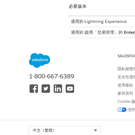
必要版本
適用於:Lightning Experience
適用於:啟用「交易管理」的
Enter
SALESFO
若要在 Flow Builder 中開啟
若要將訂單提交至「動態收入協調
隱私權聲
1-800-667-6389
安全性聲
建立記錄觸發的流程
使用條款
參與原則
設定訂單物件的初始觸發和輸
Cookie
進入「設定」，在「快速尋找」
您
按一下「
新增流程
」。
選取「
從頭開始
」,然後按一下
選取「
記錄觸發流程
」,然後按
Select Org
中文（繁體）
選取「
訂單」
作為物件。