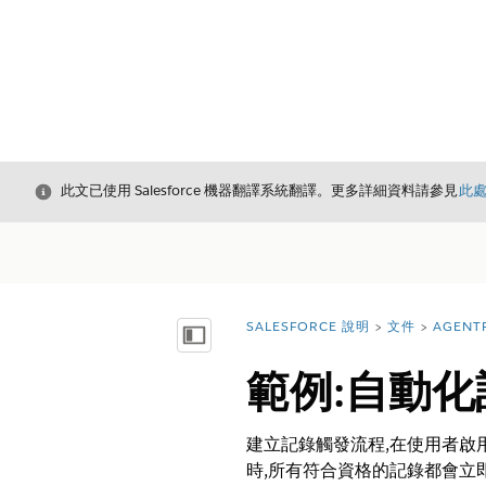
結束
此文已使用 Salesforce 機器翻譯系統翻譯。更多詳細資料請參見
此
SALESFORCE 說明
文件
AGENT
您位於此處：
顯示目錄
範例:自動
建立記錄觸發流程,在使用者啟
時,所有符合資格的記錄都會立