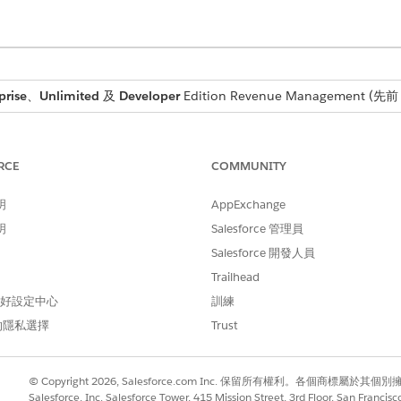
prise
、
Unlimited
及
Developer
Edition
Revenue Management
(先前 
需要的使用者權限
RCE
COMMUNITY
、編輯或建立流程：
管理流程
流程」並呼叫可叫用動作:
提交交易使用者
明
AppExchange
明
Salesforce 管理員
Salesforce 開發人員
Trailhead
入條件。
 偏好設定中心
訓練
方塊中，輸入
，然後選取「
流程
」。
流程
的隱私選擇
Trust
「
下一步
」。
一下「
建立
」。
© Copyright 2026, Salesforce.com Inc. 保留所有權利。各個商標屬於其個
Salesforce, Inc. Salesforce Tower, 415 Mission Street, 3rd Floor, San Francis