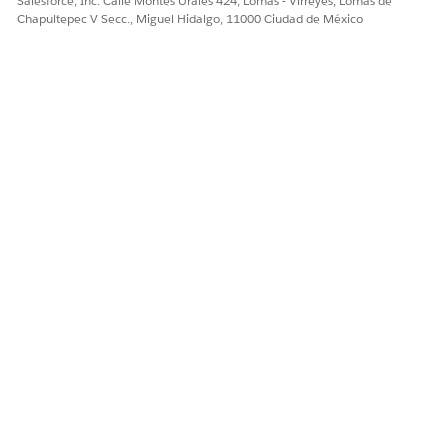
Salesforce, Inc. Calle Montes Urales 424, Lomas - Virreyes, Lomas de
Chapultepec V Secc., Miguel Hidalgo, 11000 Ciudad de México
¿RESOLVIÓ ESTE ARTÍCULO SU PROBLEMA?
¡Háganos saber cómo podemos mejorar!
Sí
No