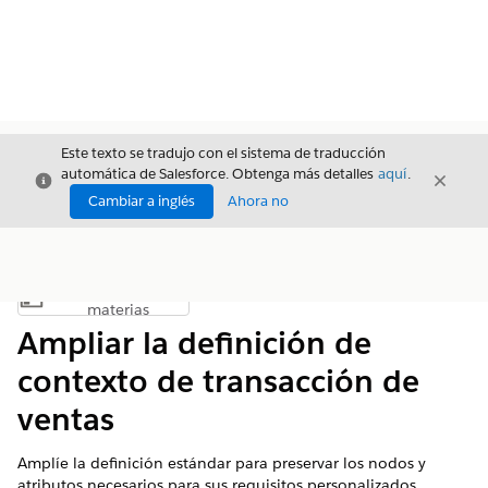
Este texto se tradujo con el sistema de traducción
automática de Salesforce. Obtenga más detalles
aquí
.
Cerrar
Cerrar
Cerrar
Cambiar a inglés
Ahora no
Índice de
Mostrar índice de materias
materias
Ampliar la definición de
contexto de transacción de
ventas
Amplíe la definición estándar para preservar los nodos y
atributos necesarios para sus requisitos personalizados.