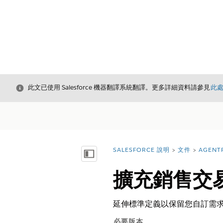
結束
此文已使用 Salesforce 機器翻譯系統翻譯。更多詳細資料請參見
此
SALESFORCE 說明
文件
AGENT
您位於此處：
顯示目錄
擴充銷售交
延伸標準定義以保留您自訂需
必要版本