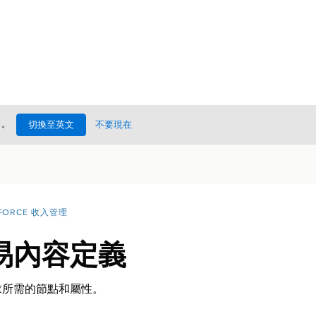
處
。
切換至英文
不要現在
FORCE 收入管理
易內容定義
求所需的節點和屬性。