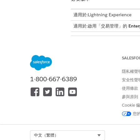
適用於:Lightning Experience
適用於:啟用「交易管理」的
Enter
擴充內容定義:
SALESFO
隱私權聲
1-800-667-6389
安全性聲
若要編輯定價程序:
使用條款
參與原則
進入「設定」,在「快速尋找」
Cookie
在「標準定義」索引標籤中找到 Sales
按一下下拉式功能表,然後選取
您
為延伸的內容定義命名,然後儲
在「自訂定義」索引標籤中,按
將「有效開始日期」設定為早於
Select Org
中文（繁體）
按一下「
下一步
」,將預設結構