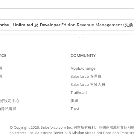
prise
、
Unlimited
及
Developer
Edition
Revenue Management
(先前 
需要的使用者權限
內容服務管理員
RCE
COMMUNITY
和
明
AppExchange
管理
收入管理
明
Salesforce 管理員
Salesforce 定價設計時間使用
Salesforce 開發人員
Trailhead
方塊中輸入
,然後選取「
內容定義」。
內容服務
 偏好設定中心
訓練
TransactionContext。
「
擴充
」。
的隱私選擇
Trust
存您的變更。
一下新定義上的「
編輯
」。
定價程序的開始日期。
© Copyright 2026, Salesforce.com Inc. 保留所有權利。各個商標屬於其個
Salesforce, Inc. Salesforce Tower, 415 Mission Street, 3rd Floor, San Francis
選項保持不變,然後儲存。