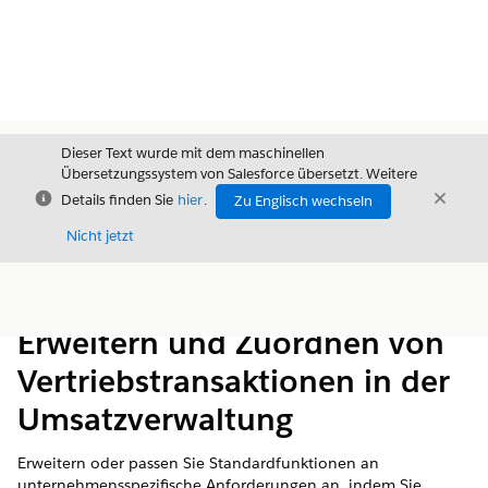
Dieser Text wurde mit dem maschinellen
Übersetzungssystem von Salesforce übersetzt. Weitere
Schließen
Schli
Details finden Sie
hier
.
Zu Englisch wechseln
Schließ
Nicht jetzt
Inhalt
Inhalt anzeigen
Erweitern und Zuordnen von
Vertriebstransaktionen in der
Umsatzverwaltung
Erweitern oder passen Sie Standardfunktionen an
unternehmensspezifische Anforderungen an, indem Sie