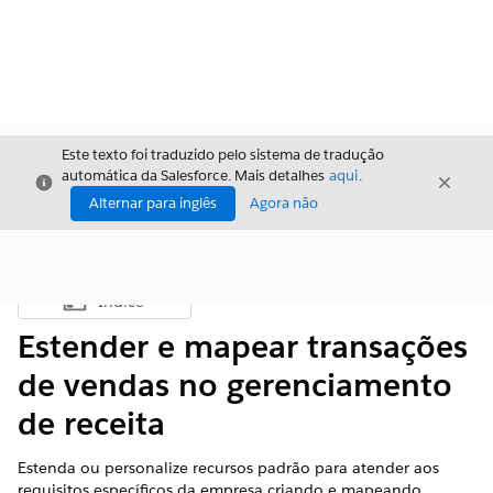
Este texto foi traduzido pelo sistema de tradução
automática da Salesforce. Mais detalhes
aqui
.
Fechar
Fecha
Fechar
Alternar para inglês
Agora não
Índice
Mostrar índice
Estender e mapear transações
de vendas no gerenciamento
de receita
Estenda ou personalize recursos padrão para atender aos
requisitos específicos da empresa criando e mapeando