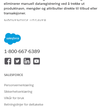
eliminerer manuell dataregistrering ved å trekke ut
produktnavn, mengder og attributter direkte til tilbud eller
transaksjoner.
NØDVENDIGE UTGAVER
Tilgjengelig i Lightning Experience
Tilgjengelig i
Enterprise
,
Unlimited
og
Developer
Edition av
omsetningsledelse
med tillegget Einstein eller Agentforce
for Sales eller Einstein 1 Sales.
1-800-667-6389
NØDVENDIG BRUKERTILLATELSE
For å behandle
Tillatelsessettet
ledetekstmaler i
Ledetekstmal
SALESFORCE
Ledetekstbygger:
Personvernerklæring
For å få tilgang til og kjøre
Tillatelsessettet Bruker av
meldingsmalen Trekk ut
ledetekstmal
Sikkerhetserklæring
produktomtaler:
Vilkår for bruk
Konfigurer Einstein Generative AI
og
Ledetekstbygger
. Når du
Retningslinjer for deltakelse