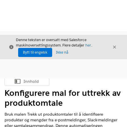
Denne teksten er oversatt med Salesforce
maskinoversettingssystem. Flere detaljer
her
.
Avslutt
Avslut
Avslutt
Bytt til engelsk
Ikke nå
Innhold
Vis innholdsfortegnelse
Konfigurere mal for uttrekk av
produktomtale
Bruk malen Trekk ut produktomtaler til å identifisere
produkter og mengder fra e-postmeldinger, Slack-meldinger
eller samtalesammendrag. Denne automatiseringen