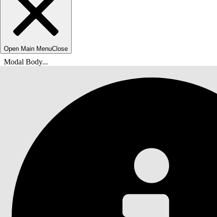
Open Main Menu
Close
Modal Body...
Du är här:
Salesforce-hjälp
Dokument
Agentforce intäktshantering