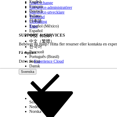
English
AppExchange
Français
Salesforce-administratörer
Deutsch
Salesforce-utvecklare
LÖSTE DENNA ARTIKEL DITT PROBLEM?
Italiano
Trailhead
Berätta för oss vad vi kan förbättra!
日本語
Utbildning
Español (México)
Trust
Español
SUPPORT & SERVICES
中文（简体）
中文（繁體）
Behöver du hjälp? Hitta fler resurser eller kontakta en exper
한국어
Русский
Få support
Português (Brasil)
Drivs av
Suomi
Experience Cloud
Dansk
Svenska
Select Org
Svenska
Nederlands
Norska