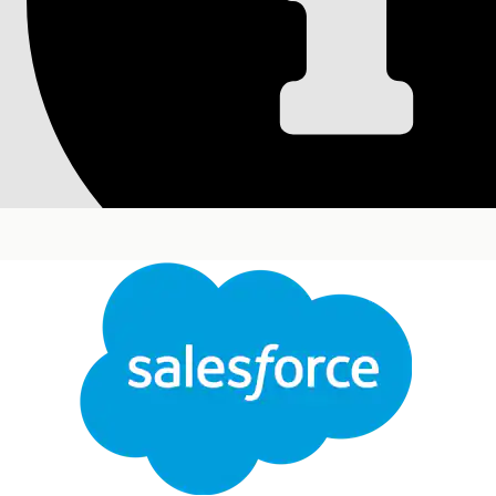
Konfigurera mallen
produktomnämnan
Använd mallen Extrahera produktomnämnanden för 
meddelanden eller samtalssammanfattningar. Den
produktnamn, kvantiteter och attribut direkt i offer
Versioner som krävs
Tillgängliga i: Lightning Experience
Tillgängliga i:
Enterprise
,
Unlimited
och
Develope
Stäng
försäljning eller Einstein 1.
An
Den här texten har översatts med Salesforces maskinöversättningssystem. Mer information
h
Hantera uppmaningsmallar i Promptbyggaren:
Komma åt och köra uppmaningsmallen Extrahera
produktomnämnanden: