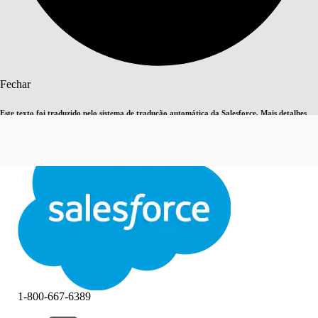
Pesquisar
Fechar
Este texto foi traduzido pelo sistema de tradução automática da Salesforce. Mais detalhes
Alternar para inglês
Agora não
aqui
.
Fechar
Fechar
1-800-667-6389