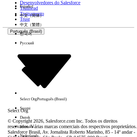
Desenvolvedores do Salesforce
Español
Trailhead
Experiência
Treinamento
中文（简体）
Trust
中文（繁體）
Português (Brasil)
한국어
Русский
Limpar tudo
Concluído
Select Org
Português (Brasil)
Suomi
Select Org
Dansk
© Copyright 2026, Salesforce.com Inc. Todos os direitos
reservados. Várias marcas comerciais dos respectivos proprietários.
Svenska
Salesforce Brasil, Av. Jornalista Roberto Marinho, 85 - 14º andar -
Sem resultados
Nederlands