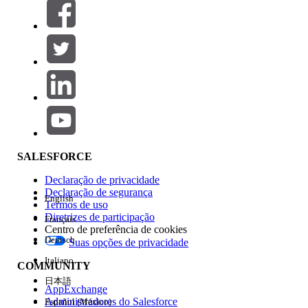
Filtros (0)
SELECIONAR FILTROS
Adicionar
Área de produtos
Impacto do recurso
SALESFORCE
Declaração de privacidade
Declaração de segurança
English
Termos de uso
Diretrizes de participação
Français
Centro de preferência de cookies
Deutsch
Suas opções de privacidade
Edição
Italiano
COMMUNITY
日本語
AppExchange
Administradores do Salesforce
Español (México)