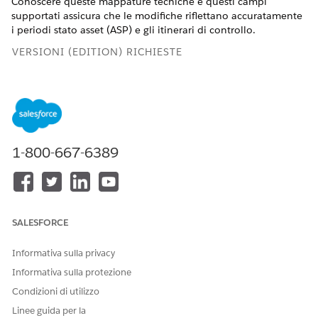
Conoscere queste mappature tecniche e questi campi
supportati assicura che le modifiche riflettano accuratamente
i periodi stato asset (ASP) e gli itinerari di controllo.
VERSIONI (EDITION) RICHIESTE
Disponibile nelle versioni: Lightning Experience
Disponibile in:
Enterprise
Edition,
Unlimited
Edition e
Developer
Edition di
Gestione del reddito
(precedentemente Revenue Cloud)
in cui è abilitata
1-800-667-6389
Gestione delle transazioni
Considerazioni sull'implementazione
La funzione Modifiche campi supporta bundle, prodotti con
SALESFORCE
prezzi derivati (DPP) e prodotti basati sull'utilizzo. Tenere
presenti i seguenti requisiti tecnici per la mappatura e il
comportamento dei campi.
Informativa sulla privacy
Informativa sulla protezione
Complessità della mappatura dei campi: La mappatura dei
campi personalizzati tra voci ordine, asset e preventivi di
Condizioni di utilizzo
modifica richiede mappature di definizioni contesto.
Linee guida per la