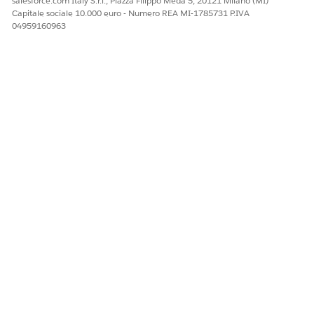
salesforce.com Italy S.r.l., Piazza Filippo Meda 5, 20121 Milano (MI)
un nuovo prezzo di listino, prezzo unitario o prezzo di
Capitale sociale 10.000 euro - Numero REA MI-1785731 P.IVA
04959160963
vendita come modifica di campo.
Distribuzioni voci preventivo: Il sistema non supporta le
modifiche che aggiornano i campi della distribuzione
Voce preventivo (QLI).
Campi supportati
Il sistema supporta campi specifici per le modifiche a livello di
campo e solo prezzo.
FUNZIONE
CAMPI SUPPORTATI
Modifiche dei campi
Frequenza di fatturazione,
Persona giuridica,
Percentuale di aumento,
Politica di aumento
Modifiche dei prezzi
Campi personalizzati,
Ammontare sconto,
Percentuale sconto
Comportamenti di modifica solo prezzo