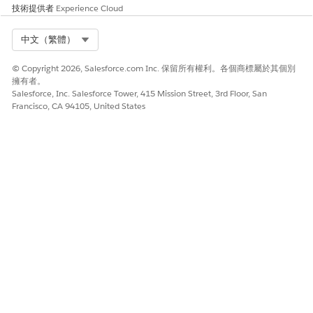
技術提供者
Experience Cloud
衍生定價:當貢獻產品的價格變更時,系統支援衍生定價產品
(DPP) 的價格修訂。此流程會維護 DPP 的現有行為。
Select Org
中文（繁體）
交易限制:價格修訂不適用於續約或取消。
© Copyright 2026, Salesforce.com Inc. 保留所有權利。各個商標屬於其個別
擁有者。
Salesforce, Inc. Salesforce Tower, 415 Mission Street, 3rd Floor, San
此文章是否解決您的問題？
Francisco, CA 94105, United States
請讓我們知道，以便我們改進！
是
否