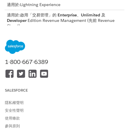
適用於:Lightning Experience
適用於:啟用「交易管理」的
Enterprise
、
Unlimited
及
Developer
Edition
Revenue Management
(先前 Revenue
Cloud)
實作考量事項
「欄位修訂」功能支援搭售方案、衍生的定價產品 (DPP) 和以用量
為基礎的產品。請注意這些欄位對應與行為的技術需求。
1-800-667-6389
欄位對應複雜性:在訂單條列項目、資產和修正報價之間對應自
訂欄位需要內容定義對應。
對應執行:系統會在訂單資產化期間套用對應,以建立或更新資產
相關物件。此流程也會在您建立修正報價或訂單時套用對應。
變更識別:此功能會透過比較報價條列項目 (QLI) 或訂單項目
SALESFORCE
(OI) 上的欄位值與 ASP 來識別欄位修訂差異。
ASP 版本化:在 Winter '26 版本之前建立的 ASP 會顯示「資產
隱私權聲明
動作來源」(AAS) 和 ASP 之間的欄位值差異。此不一致會導致
安全性聲明
即使沒有手動變更,也會為條列項目建立欄位修正動作。
使用條款
值來源:在修正、續約或取消 (ARC) 動作期間,交易會從 ASP 記
錄提取欄位值。不過,「QLI 法律實體」欄位會對應至 ARC 動作
參與原則