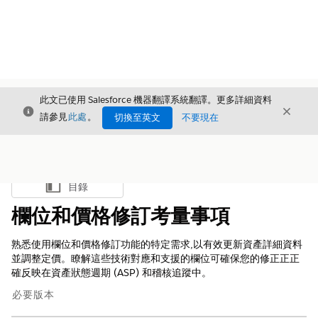
此文已使用 Salesforce 機器翻譯系統翻譯。更多詳細資料
結束
結束
結束
請參見
此處
。
切換至英文
不要現在
目錄
顯示目錄
欄位和價格修訂考量事項
熟悉使用欄位和價格修訂功能的特定需求,以有效更新資產詳細資料
並調整定價。瞭解這些技術對應和支援的欄位可確保您的修正正正
確反映在資產狀態週期 (ASP) 和稽核追蹤中。
必要版本