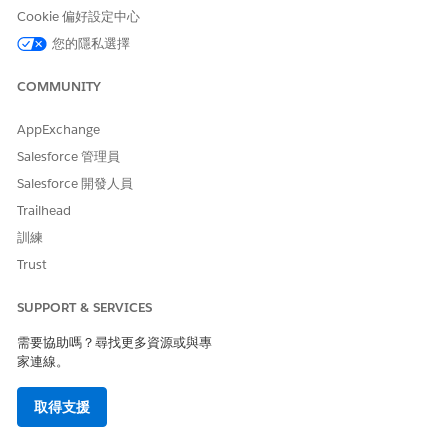
的 AAS 欄位,並從該欄位提取其值。系統會從最近的 AAS 參照
Cookie 偏好設定中心
非自訂欄位值,包括開始日期。
您的隱私選擇
定價限制:系統不支援將新價目表價格、單價或銷售價格設定為
欄位修訂。
COMMUNITY
報價條列散佈:系統不支援更新報價條列項目 (QLI) 散佈欄位的
修訂。
AppExchange
支援的欄位
Salesforce 管理員
Salesforce 開發人員
系統支援欄位級和僅限價格修改的特定欄位。
Trailhead
功能
支援的欄位
訓練
Trust
欄位修訂
帳單頻率、法律實體、增額百
分比、增額原則
SUPPORT & SERVICES
價格修訂
自訂欄位、折扣金額、折扣百
分比
需要協助嗎？尋找更多資源或與專
家連線。
僅價格修訂行為
取得支援
產品支援:僅價格修訂功能適用於搭售方案和以用量為基礎的產
品。