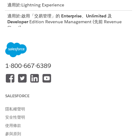
適用於:Lightning Experience
適用於:啟用「交易管理」的
Enterprise
、
Unlimited
及
Developer
Edition
Revenue Management
(先前 Revenue
Cloud)
需要的使用者權限
若要套用欄位與定價修訂:
InitiateAmendment API 權限
集
1-800-667-6389
和
銷售代表角色權限
當您修改報價條列項目 (QLI) 上的指定欄位時,「欄位修正」會觸發
正式修正,將報價狀態從「無變更」變更為「修正」。啟用時,系統會
SALESFORCE
資產化變更,並新增「欄位修訂」資產動作子類型,以提供清楚的稽核
追蹤。您可以更新標準 QLI 欄位和對應至資產狀態期間 (ASP) 的自
隱私權聲明
訂欄位。
安全性聲明
當您起始修改並僅變更影響價格的欄位時,系統會針對期限的剩餘時
使用條款
間執行取消和重新定價動作。資產化會根據先前值建立剩餘期限的
參與原則
取消條列,並為新值建立重新定價條列。