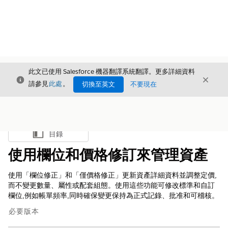
此文已使用 Salesforce 機器翻譯系統翻譯。更多詳細資料
結束
結束
結束
請參見
此處
。
切換至英文
不要現在
目錄
顯示目錄
使用欄位和價格修訂來管理資產
使用「欄位修正」和「僅價格修正」更新資產詳細資料並調整定價,
而不變更數量、屬性或配套組態。使用這些功能可修改標準和自訂
欄位,例如帳單頻率,同時確保變更保持為正式記錄、批准和可稽核。
必要版本