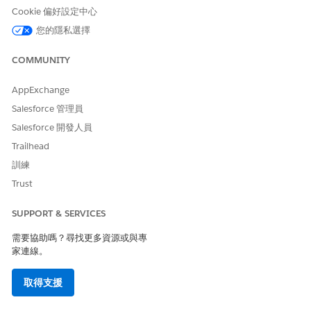
Cookie 偏好設定中心
若要起始欄位修訂,請進入 App Launcher,尋找並選取「
帳
戶
您的隱私選擇
」。
從「資產」索引標籤中選取資產,然後按一下「
修改
」。
在「交易條列表格」或 QLI 記錄上更新欄位值,例如將帳單頻率
COMMUNITY
從「每季」變更為「每月」。
確認報價動作變更為「
修改」
,且子類型會更新為「
欄位修
AppExchange
訂
」。
Salesforce 管理員
完成「報價轉訂單」和訂單啟用流程,以使用「修正」動作建立
Salesforce 開發人員
訂單。
Trailhead
使用流程來記錄「欄位修訂」子類型,並以新的欄位值更新 ASP,
藉此對順序進行資源。
訓練
請參閱從訂單中
自動建立資產
。
Trust
若要僅起始價格修正,請在「帳戶」頁面的「資產」索引標籤上
選取資產,然後按一下「
修改
」。
SUPPORT & SERVICES
選取價格變更的生效日期。
套用折扣百分比或折扣金額,然後儲存您的變更。
需要協助嗎？尋找更多資源或與專
系統會產生含有差異數量的修正報價,並將報價動作更新為
家連線。
「
修改」
。
總價會反映舊價格的按比例分配信用額,以及從生效日期開始
取得支援
更新價格的新收費。