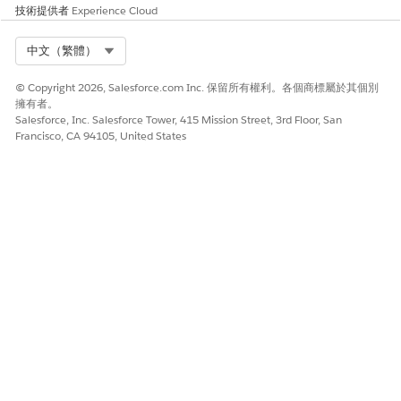
使用流程
資源訂單。
技術提供者
Experience Cloud
系統會產生抵銷資產動作來源記錄,以取消原始價格並套用新
價格。
Select Org
中文（繁體）
資產動作會針對較高總價格更新為「追加銷售」,針對較低總
價格更新為「縮減銷售」。
© Copyright 2026, Salesforce.com Inc. 保留所有權利。各個商標屬於其個別
ASP 更新以顯示自修正生效日期起新的每月經常性收入。
擁有者。
Salesforce, Inc. Salesforce Tower, 415 Mission Street, 3rd Floor, San
Francisco, CA 94105, United States
淨單價增加
範例
假設使用者以 100 個淨單價銷售 100 個資產單位。在訂閱期限
的中間,使用者變更影響價格的自訂欄位。此變更會從欄位變更日
期起觸發欄位修訂。
資產化會根據先前的自訂欄位值,為剩餘期限建立取消條列,並為
剩餘期限建立重新定價條列。
此文章是否解決您的問題？