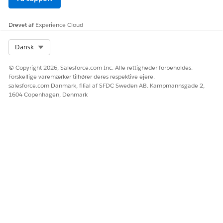
grupper
eller vælge
valgte grupper
.
Klik på
Tilføj filter
, og definer betingelsen ved at vælge et
Drevet af
Experience Cloud
felt, en operator og en værdi.
Select Org
Dansk
© Copyright 2026, Salesforce.com Inc. Alle rettigheder forbeholdes.
Forskellige varemærker tilhører deres respektive ejere.
Brug formelfelter til at filtrere værdier fra
BEMÆRK
salesforce.com Danmark, filial af SFDC Sweden AB. Kampmannsgade 2,
1604 Copenhagen, Denmark
relaterede objekter, da relationsfelter som Produktnavn
ikke er tilgængelige.
Tilføj op til fem betingelser, og brug
Tilføj filterlogik
med
A
ND
eller
operatorer for at justere resultaterne.
OR
Gem dine ændringer.
Hvis du bruger både kolonnefiltre på
BEMÆRK
feltniveau og foruddefinerede eller avancerede filtre,