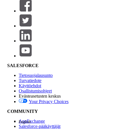
Suodattimet (0)
VALITSE SUODATTIMET
Lisää
Tuotealue
Ominaisuuden vaikutus
SALESFORCE
Tietosuojalausunto
Turvatiedote
Käyttöehdot
Osallistumisohjeet
Evästeasetusten keskus
Your Privacy Choices
Edition
COMMUNITY
AppExchange
English
Salesforce-pääkäyttäjät