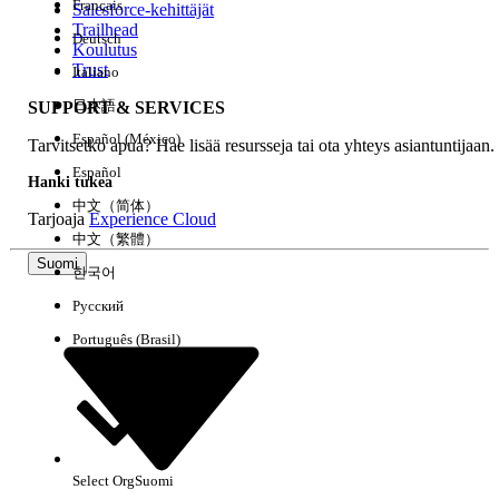
Français
Salesforce-kehittäjät
Trailhead
Deutsch
Kokemus
Koulutus
Trust
Italiano
日本語
SUPPORT & SERVICES
Español (México)
Tarvitsetko apua? Hae lisää resursseja tai ota yhteys asiantuntijaan.
Tyhjennä kaikki
Valmis
Español
Hanki tukea
中文（简体）
Tarjoaja
Experience Cloud
中文（繁體）
Suomi
한국어
Русский
Português (Brasil)
Select Org
Suomi
Ei tuloksia