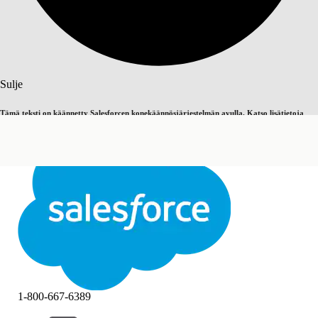
Haku
Sulje
Tämä teksti on käännetty Salesforcen konekäännösjärjestelmän avulla. Katso lisätietoja
Vaihda englantiin
Ei nyt
täältä
.
Sulje
Sulje
1-800-667-6389