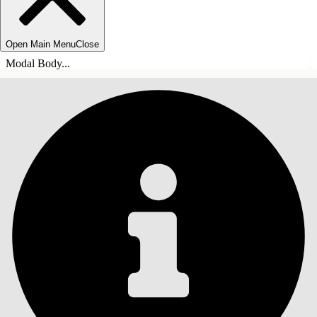
Open Main Menu
Close
Modal Body...
SISÄLLYSLUETTELO
Haku
Näytä sisällysluettelo
Sisällysluettelo