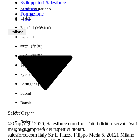
Sviluppatori Salesforce
Trailhead
Select Org
Italiano
Esperienza
Formazione
日本語
Trust
Español (México)
Italiano
Español
Cancella tutto
Chiudi
中文（简体）
中文（繁體）
한국어
Русский
Português (Brasil)
Suomi
Dansk
Svenska
Select Org
Nederlands
© Copyright 2026, Salesforce.com Inc. Tutti i diritti riservati. Vari
marchi di proprietà dei rispettivi titolari.
Norsk
salesforce.com Italy S.r.l., Piazza Filippo Meda 5, 20121 Milano
Nessun risultato