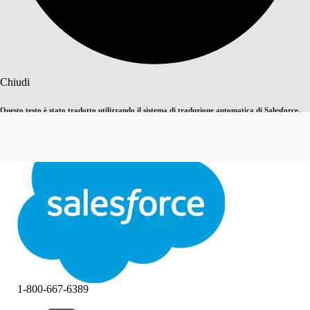
Cerca
Chiudi
Questo testo è stato tradotto utilizzando il sistema di traduzione automatica di Salesforce.
Passa all'inglese
Non ora
Ulteriori dettagli sono disponibili
qui
.
Chiudi
Chiudi
1-800-667-6389