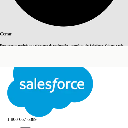
Buscar
Cerrar
Este texto se tradujo con el sistema de traducción automática de Salesforce. Obtenga más
Cambiar a inglés
Ahora no
detalles
aquí
.
Cerrar
Cerrar
1-800-667-6389