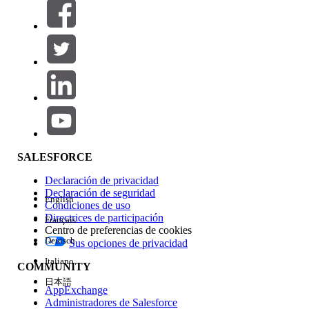
Filtros (0)
SELECCIONAR FILTROS
Agregar
Área de productos
Repercusión de función
SALESFORCE
Declaración de privacidad
Declaración de seguridad
English
Condiciones de uso
Directrices de participación
Français
Centro de preferencias de cookies
Deutsch
Sus opciones de privacidad
Edición
Italiano
COMMUNITY
日本語
AppExchange
Administradores de Salesforce