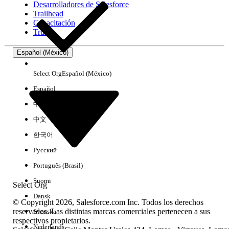
Desarrolladores de Salesforce
Trailhead
Experiencia
Capacitación
Trust
Español (México)
Borrar todo
Listo
Select Org
Español (México)
Español
中文（简体）
中文（繁體）
한국어
Русский
Português (Brasil)
Suomi
Select Org
Dansk
© Copyright 2026, Salesforce.com Inc. Todos los derechos
reservados. Las distintas marcas comerciales pertenecen a sus
Svenska
respectivos propietarios.
No hay resultados
Nederlands