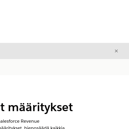
Sulje
Sulje
et määritykset
Salesforce
Revenue
 määritykset, hienosäädä kaikkia