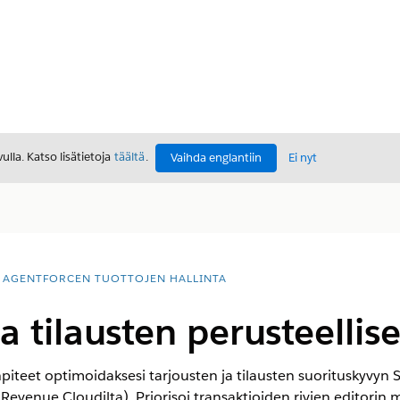
lla. Katso lisätietoja
täältä
.
Vaihda englantiin
Ei nyt
AGENTFORCEN TUOTTOJEN HALLINTA
a tilausten perusteellis
iteet optimoidaksesi tarjousten ja tilausten suorituskyvyn 
Revenue Cloudilta)
. Priorisoi transaktioiden rivien editorin