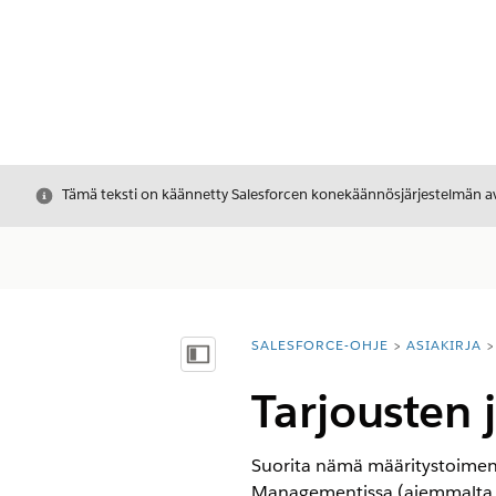
Sulje
Tämä teksti on käännetty Salesforcen konekäännösjärjestelmän avu
SALESFORCE-OHJE
ASIAKIRJA
Olet tässä:
Näytä sisällysluettelo
Tarjousten j
Suorita nämä määritystoimenp
Managementissa
(aiemmalta 