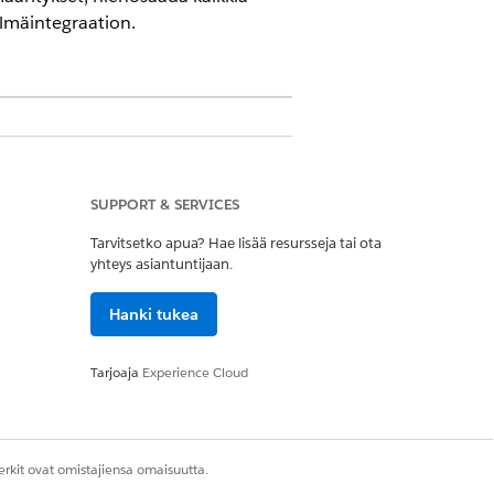
elmäintegraation.
sa
(aiemmalta Revenue Cloudilta)
,
SUPPORT & SERVICES
sten ja tilausten tehokkaaseen hallintaan
Tarvitsetko apua? Hae lisää resursseja tai ota
yhteys asiantuntijaan.
Hanki tukea
den visuaalisia elementtejä ja
Tarjoaja
Experience Cloud
miseen ja neuvoteltujen ehtojen
mukaisuuden kaikissa ehdotuksissa ja
mään manuaalisia syöttövirheitä.
rkit ovat omistajiensa omaisuutta.