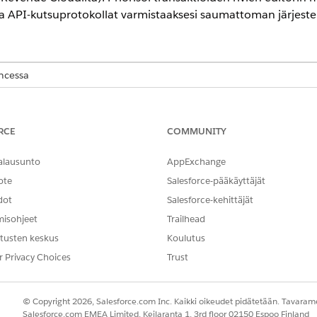
ta API-kutsuprotokollat varmistaaksesi saumattoman järjest
encessa
ment
-version
Enterprise
-,
Unlimited
- ja
Developer
Edition -versiois
allinta
RCE
COMMUNITY
naisuuksien määrittäminen Revenue Managementissa
arjoavat myyntiedustajillesi, kumppaneillesi ja asiakkaillesi tarjou
alausunto
AppExchange
ote
Salesforce-pääkäyttäjät
taminen
dot
Salesforce-kehittäjät
äyttökokemusta mukauttamalla Transaktioiden hallinta -ominaisuu
misohjeet
Trailhead
a tarkentaaksesi käyttöliittymää ja virtaviivaistaaksesi työnkulkuja.
tusten keskus
Koulutus
aritoimintojen hallinta
r Privacy Choices
Trust
koistuneita toimintoja tietueiden kopioimiseen, hinnoittelun säätä
 elinkaaren virtaviivaistamiseksi. Nämä työkalut varmistavat yhden
litsemaan monimutkaisia asiakasvaatimuksia tehokkaasti ja vähentä
© Copyright 2026, Salesforce.com Inc. Kaikki oikeudet pidätetään. Tavarame
Salesforce.com EMEA Limited, Keilaranta 1, 3rd floor 02150 Espoo Finland
in määrittäminen