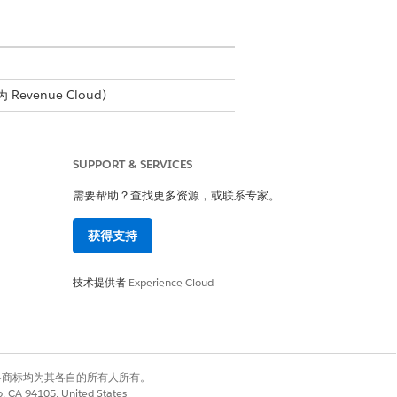
Revenue Cloud)
SUPPORT & SERVICES
需要帮助？查找更多资源，或联系专家。
流。
获得支持
书的一致性，并帮助销售代表高效管理复杂
技术提供者
Experience Cloud
品名称、数量和属性直接提取到报价或交易
有权利。其他各商标均为其各自的所有人所有。
机会同步的设置，以加快记录创建，同时保
co, CA 94105, United States