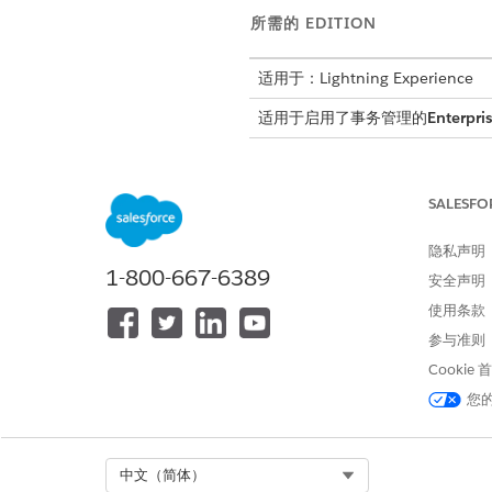
所需的 EDITION
适用于：Lightning Experience
适用于启用了事务管理的
Enterpri
在收入管理中设置报价和订单功
设置为销售代表、合作伙伴和客
SALESFO
用户体验和自定义
通过自定义事务管理可视元素和
隐私声明
1-800-667-6389
管理报价和订单生命周期操作
安全声明
销售代表使用专门操作来复制记
使用条款
的客户需求，同时减少手动输入
参与准则
配置提取产品提及模板
Cookie
使用“提取产品提及”模板从电子
您
中，消除了手动数据输入。
在收入管理中管理报价
运行这些配置程序，以在
收入管
Select Org
中文（简体）