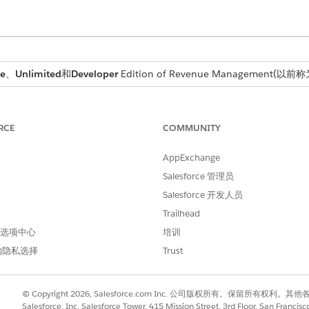
se
、
Unlimited
和
Developer
Edition of
Revenue Management
(以前称为 
能
户提供高效管理报价和订单所需功能的功能。
RCE
COMMUNITY
操作，个性化销售和合作伙伴体验。使用这些步骤来优化界面和简化工作
AppExchange
Salesforce 管理员
录、调整定价和应用商定的条款来简化交易生命周期。这些工具确保建议
Salesforce 开发人员
错误。
Trailhead
 首选项中心
培训
邮件、Slack 消息或通话汇总中识别产品和数量。这种自动化通过将产
的隐私选择
Trust
© Copyright 2026, Salesforce.com Inc. 公司版权所有。保留所
理中
优化报价管理生命周期和文档生成。优先考虑报价行项目导入和业务
Salesforce, Inc. Salesforce Tower, 415 Mission Street, 3rd Floor, San Francis