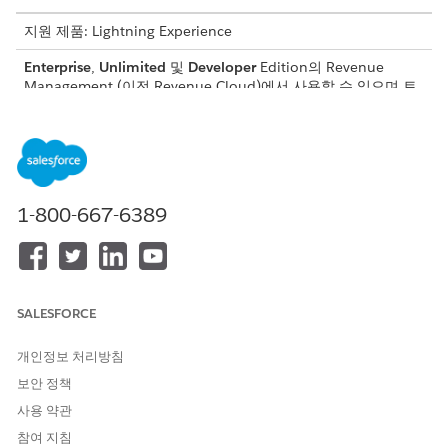
지원 제품: Lightning Experience
Enterprise
,
Unlimited
및
Developer
Edition의
Revenue
Management
(이전 Revenue Cloud)
에서 사용할 수 있으며 트
랜잭션 관리가 활성화되어 있습니다.
이미 예정된 향후 갱신이 있는 자산은 갱신할 수 없습니다.
차등 거래에서 향후 자산 상태 기간 전에 수정, 갱신 또는 취소
할 수 없습니다.
향후 날짜가 기록된 ARC 트랜잭션에는 파생 가격 책정 제품
1-800-667-6389
(DPP)을 사용할 수 없습니다. 수정된 날짜로 인해 향후 날짜가
변경되는 경우 향후 날짜가 기록된 트랜잭션에 DPP 자산을 추
가하거나 DPP 자산을 선택할 수 없습니다.
향후 날짜 및 지난 날짜 변경 사항으로 사용량 기반 제품을 수정
SALESFORCE
할 수 없습니다.
견적서 행 항목의 시작 일자와 종료 일자 사이의 수량을 초과하
여 수량을 줄일 수 없습니다(초축).
개인정보 처리방침
롤백 수정 사항을 사용하여 향후 날짜가 기록된 수정 사항 변경
보안 정책
사항을 롤백할 수 없습니다.
사용 약관
제약 모델링 언어 규칙이 설정된 제품으로 향후 날짜가 기록된
참여 지침
주문을 수정할 수 있습니다. 그러나 수정 사항은 모든 규칙을 준