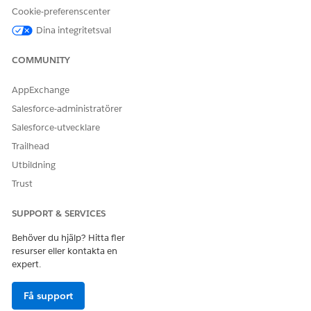
Det går inte att använda en återkallad ändring för att
Cookie-preferenscenter
återkalla en ändring av framtida datum.
Dina integritetsval
Du kan ändra en framtida daterad order med produkter
som har regler för begränsningsmodellspråk
COMMUNITY
konfigurerade. Ändringen följer dock inte alla regler.
AppExchange
Salesforce-administratörer
LÖSTE DENNA ARTIKEL DITT PROBLEM?
Salesforce-utvecklare
Berätta för oss vad vi kan förbättra!
Trailhead
Utbildning
Ja
Nej
Trust
SUPPORT & SERVICES
Behöver du hjälp? Hitta fler
resurser eller kontakta en
expert.
Få support