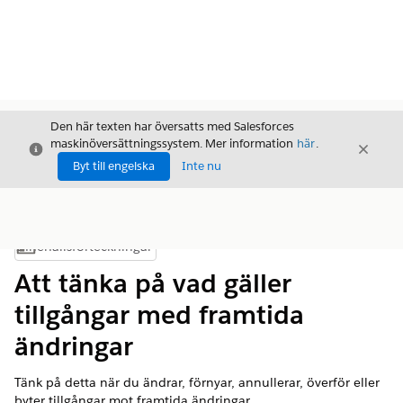
Den här texten har översatts med Salesforces
maskinöversättningssystem. Mer information
här
.
Stäng
Stäng
Stäng
Byt till engelska
Inte nu
Innehållsförteckningar
Visa innehållsförteckning
Att tänka på vad gäller
tillgångar med framtida
ändringar
Tänk på detta när du ändrar, förnyar, annullerar, överför eller
byter tillgångar mot framtida ändringar.