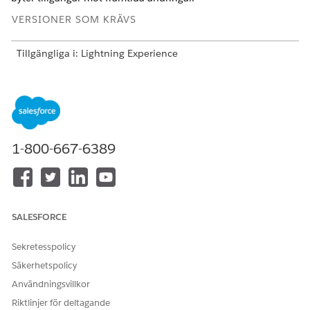
VERSIONER SOM KRÄVS
Tillgängliga i: Lightning Experience
Tillgängliga i: Utgåvorna
Enterprise
,
Unlimited
och
Developer
för
Intäktshantering
(tidigare Revenue Cloud)
där transaktionshantering har aktiverats
Det går inte att förnya en tillgång med en framtida
förnyelse som redan har schemalagts.
1-800-667-6389
Det går inte att ändra, förnya eller avbryta innan en
framtida period för tillgångstillstånd i rampaffärer.
Det går inte att använda deriverade prissättningsprodukter
(DPP) för framtida daterade ARC-transaktioner. Om det
SALESFORCE
ändrade datumet resulterar i en framtida daterad ändring
går det inte att lägga till DPP-tillgångar i en framtida
daterad transaktion eller välja en DPP-tillgång.
Sekretesspolicy
Det går inte att ändra en användningsbaserad produkt
Säkerhetspolicy
med en framtida och bakåtdaterad ändring.
Användningsvillkor
Det går inte att minska kvantiteten (överreducera) utöver
Riktlinjer för deltagande
kvantiteten mellan offertradartikelns start- och slutdatum.