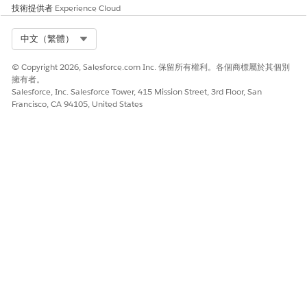
技術提供者
Experience Cloud
Select Org
中文（繁體）
© Copyright 2026, Salesforce.com Inc. 保留所有權利。各個商標屬於其個別
擁有者。
Salesforce, Inc. Salesforce Tower, 415 Mission Street, 3rd Floor, San
Francisco, CA 94105, United States