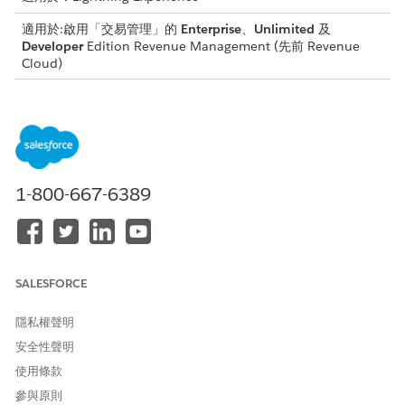
適用於:啟用「交易管理」的
Enterprise
、
Unlimited
及
Developer
Edition
Revenue Management
(先前 Revenue
Cloud)
您無法將資產續約為已排程未來的續約。
您無法在 ramp 交易的未來資產狀態期間之前修改、續約或取
消。
您無法將衍生定價產品 (DPP) 用於未來過期的 ARC 交易。如果
修改日期導致過期變更,則您無法將 DPP 資產新增至過期交易或
1-800-667-6389
選取 DPP 資產。
您無法將以用量為基礎的產品修改為未來與過時變更。
您無法減少超出報價條列項目開始與結束日期之間數量的數量
(過度減少)。
您無法使用回復修訂回復未來過期的修訂變更。
SALESFORCE
您可以使用已設定「限制建模語言」規則的產品來修改過期的訂
單。不過,此修訂不符合所有規則。
隱私權聲明
安全性聲明
使用條款
此文章是否解決您的問題？
參與原則