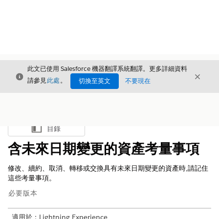
此文已使用 Salesforce 機器翻譯系統翻譯。更多詳細資料
結束
結束
結束
請參見
此處
。
切換至英文
不要現在
目錄
顯示目錄
含未來日期變更的資產考量事項
修改、續約、取消、轉移或交換具有未來日期變更的資產時,請記住
這些考量事項。
必要版本
適用於：Lightning Experience