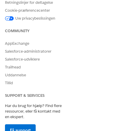
Retningslinjer for deltagelse
Klik på
Generer PDF-dokument
fra
.
Cookie-præferencecenter
Klik på
Vis eksempel på PDF
for at få vist et eksempel på
Uw privacybeslissingen
dit tilbudsdokument.
Gennemse detaljerne på tilbudsdokumentet, og klik
COMMUNITY
derefter på
Opret PDF
.
Du modtager en advisering, når PDF'en er klar.
AppExchange
Få adgang til dine oprettede PDF'er på
tilbudsregistreringen ved at rulle til afsnittet Tilbuds-PDF'er
Salesforce-administratorer
på fanen Relateret.
Salesforce-udviklere
Få vist din PDF ved at klikke på navnet på
Trailhead
tilbudsdokumentet i listevisningen.
Uddannelse
Send PDF'en til din kunde ved at klikke på
ud for
Tillid
tilbudsdokumentet og vælge
Email PDF
.
SUPPORT & SERVICES
Har du brug for hjælp? Find flere
LØSTE DENNE ARTIKEL DIT PROBLEM?
ressourcer, eller få kontakt med
en ekspert.
Giv os besked, så vi kan forbedre os!
Ja
Nej
Få support