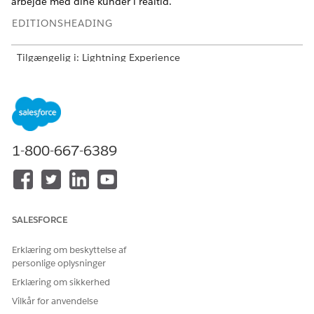
arbejde med dine kunder i realtid.
EDITIONSHEADING
Tilgængelig i: Lightning Experience
Tilgængelig i:
Enterprise
,
Unlimited
og
Developer
Edition af
Omsætningsstyring
(tidligere Revenue Cloud)
, hvor
Transaktionsstyring er aktiveret
BRUGERTILLADELSER PÅKRÆVET
1-800-667-6389
Hvis du vil generere et
Tilladelsessættet
tilbuds-PDF-dokument:
Dokumentkonstruktør
I dine genererede dokumenter er produkter synlige på denne
måde.
SALESFORCE
Tilbudsdokumenter viser alle rodprodukter.
Erklæring om beskyttelse af
Tilbudsdokumenter viser kun underordnede produkter,
personlige oplysninger
når du lader feltet Tilbudssynlighed være fravalgt eller
Erklæring om sikkerhed
indstiller feltet til
Altid
eller Kun
tilbudsdokument
.
Vilkår for anvendelse
Gå til et tilbud.