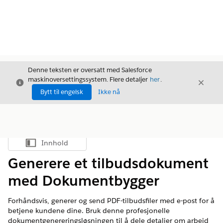
Denne teksten er oversatt med Salesforce
maskinoversettingssystem. Flere detaljer
her
.
Avslutt
Avslut
Avslutt
Bytt til engelsk
Ikke nå
Innhold
Vis innholdsfortegnelse
Generere et tilbudsdokument
med Dokumentbygger
Forhåndsvis, generer og send PDF-tilbudsfiler med e-post for å
betjene kundene dine. Bruk denne profesjonelle
dokumentgenereringsløsningen til å dele detaljer om arbeid