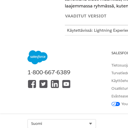
laajemmassa ryhmässä, kuten 
VAADITUT VERSIOT
Käytettävissä: Lightning Experi
Käytettävissä:
Enterprise
-,
Unlim
lisenssi
SALESFO
Binding Targets (Sidonnaiset 
Tietosuoj
1-800-667-6389
Kun lisäät tarjouksen rivikoht
Turvatied
valita binding-kohde.
Käyttöeh
Osallistu
SIDOSTAVOITE
KUVAU
Evästease
Itse
Käyttö
You
kyseise
Tuote
Käyttör
resurssi
Select Org
Suomi