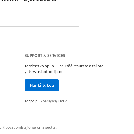
ced- tai Revenue Cloud Billing -
SUPPORT & SERVICES
Tarvitsetko apua? Hae lisää resursseja tai ota
yhteys asiantuntijaan.
uotteiden tilaukseen, sinun täytyy
Hanki tukea
Tarjoaja
Experience Cloud
an, kun apurahat ovat saatavilla vain
eille.
een linkitetty omaisuus voi kuluttaa
rkit ovat omistajiensa omaisuutta.