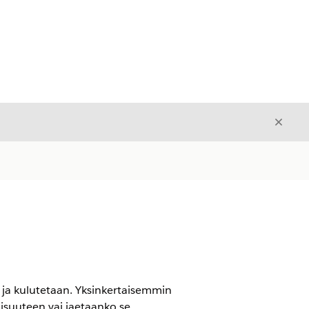
Sulje
Sulje
ja kulutetaan. Yksinkertaisemmin
aisuuteen vai jaetaanko se