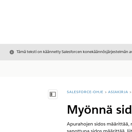
Sulje
Tämä teksti on käännetty Salesforcen konekäännösjärjestelmän avu
SALESFORCE-OHJE
ASIAKIRJA
Olet tässä:
Näytä sisällysluettelo
Myönnä sid
Apurahojen sidos määrittää, 
sanottuna sidos määrittää, li