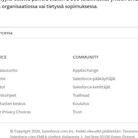
organisaatiossa vai tietyssä sopimuksessa.
encessa
ited
- ja
Developer
Edition -versioissa, joissa on
Revenue Cloud Advan
RCE
COMMUNITY
tavoitteet)
alausunto
AppExchange
een tai tilauskohteen tarjoukseen tai käyttöön perustuvien t
ote
Salesforce-pääkäyttäjät
dot
Salesforce-kehittäjät
misohjeet
Trailhead
S
tusten keskus
Koulutus
resurssit ovat sidoksissa itse omaisuuteen. Erillinen omaisuus luoda
r Privacy Choices
Trust
lle rivikohteelle. Tämä on oletusarvoinen tavoite kaikille käyttötuott
esurssit on sidottu tuotteeseen. Paketin tuotteeseen tai rivikohtees
t.
© Copyright 2026, Salesforce.com Inc. Kaikki oikeudet pidätetään. Tavarame
Salesforce.com EMEA Limited, Keilaranta 1, 3rd floor 02150 Espoo Finland