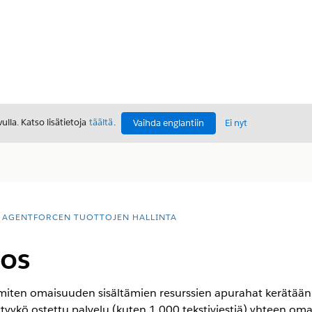
lla. Katso lisätietoja
täältä
.
Vaihda englantiin
Ei nyt
AGENTFORCEN TUOTTOJEN HALLINTA
os
miten omaisuuden sisältämien resurssien apurahat kerätään 
ittyykö ostettu palvelu (kuten 1 000 tekstiviestiä) yhteen om