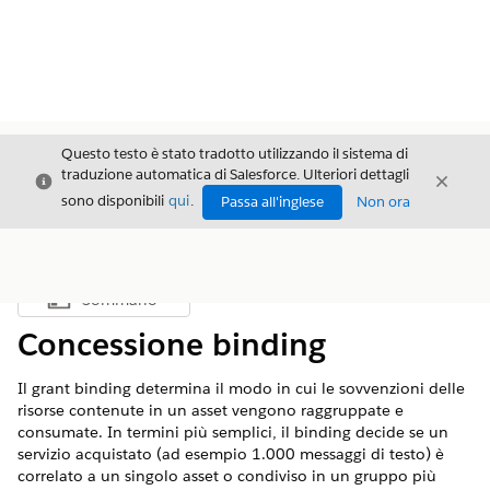
Questo testo è stato tradotto utilizzando il sistema di
traduzione automatica di Salesforce. Ulteriori dettagli
Chiudi
Chiud
Chiudi
sono disponibili
qui
.
Passa all'inglese
Non ora
Sommario
Mostra sommario
Concessione binding
Il grant binding determina il modo in cui le sovvenzioni delle
risorse contenute in un asset vengono raggruppate e
consumate. In termini più semplici, il binding decide se un
servizio acquistato (ad esempio 1.000 messaggi di testo) è
correlato a un singolo asset o condiviso in un gruppo più