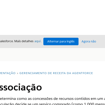
Salesforce. Mais detalhes
aqui
.
Alternar para inglês
Agora não
ENTAÇÃO
GERENCIAMENTO DE RECEITA DA AGENTFORCE
ssociação
determina como as concessões de recursos contidos em um 
nculação decide se um serviço comprado (como 1.000 mensa