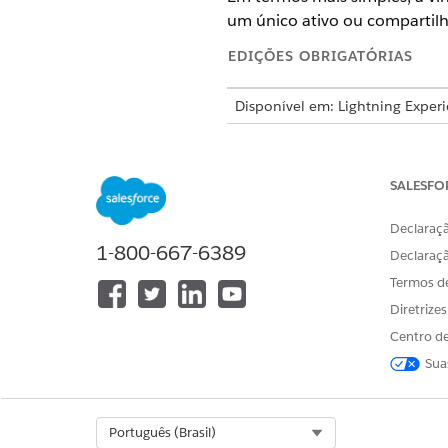
um único ativo ou compartil
EDIÇÕES OBRIGATÓRIAS
Disponível em: Lightning Exper
Disponível em: Edições
Enterpri
SALESFO
Metas vinculantes
Declaraçã
Ao adicionar um item de lin
1-800-667-6389
Declaraç
em uso, você deve selecionar
Termos d
META DE ASSOCIAÇÃO
DESCR
Diretrize
Auto
Centro de
Os rec
estão 
Sua
uso.
Produto
Os rec
linha 
Select Org
Português (Brasil)