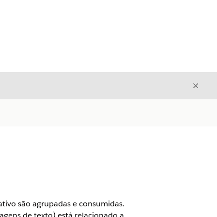
Fecha
Fechar
ativo são agrupadas e consumidas.
gens de texto) está relacionado a