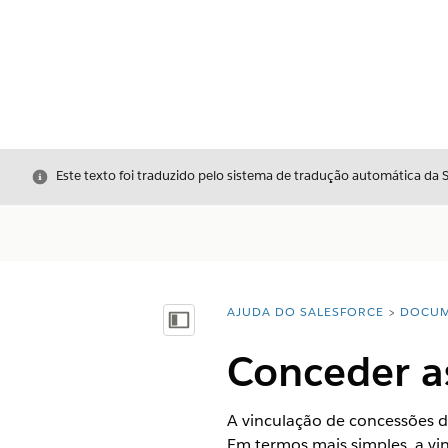
Fechar
Este texto foi traduzido pelo sistema de tradução automática da 
AJUDA DO SALESFORCE
DOCUM
Você está aqui:
Mostrar índice
Conceder a
A vinculação de concessões 
Em termos mais simples, a vi