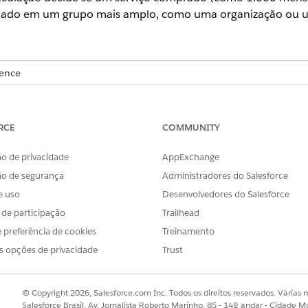
hado em um grupo mais amplo, como uma organização ou um
ience
se
,
Unlimited
e
Developer
com
a licença Revenue Cloud Advanced o
RCE
COMMUNITY
o de privacidade
AppExchange
ha de cotação ou um item do pedido a uma cotação ou a um
ão de segurança
Administradores do Salesforce
 um destino vinculante.
e uso
Desenvolvedores do Salesforce
IÇÃO
s de participação
Trailhead
 preferência de cookies
ursos de uso estão vinculados ao próprio ativo. Um ativo independ
Treinamento
disponíveis apenas para esse item de linha específico. Esse é o des
s opções de privacidade
Trust
ursos de uso estão vinculados a um produto. Um ativo vinculado 
pode consumir os recursos.
© Copyright 2026, Salesforce.com Inc. Todos os direitos reservados. Várias m
Salesforce Brasil, Av. Jornalista Roberto Marinho, 85 - 14º andar - Cidade M