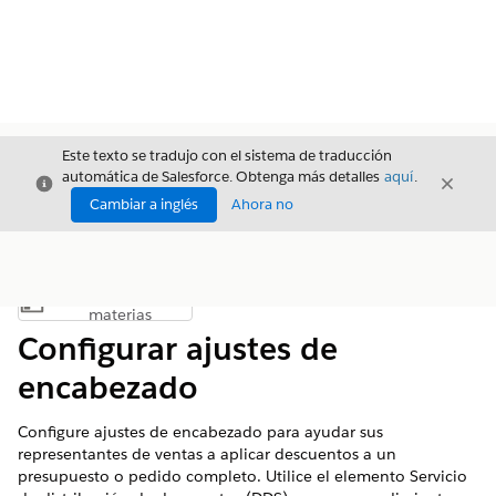
Este texto se tradujo con el sistema de traducción
automática de Salesforce. Obtenga más detalles
aquí
.
Cerrar
Cerrar
Cerrar
Cambiar a inglés
Ahora no
Índice de
Mostrar índice de materias
materias
Configurar ajustes de
encabezado
Configure ajustes de encabezado para ayudar sus
representantes de ventas a aplicar descuentos a un
presupuesto o pedido completo. Utilice el elemento Servicio