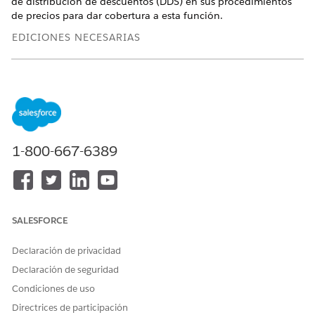
de distribución de descuentos (DDS) en sus procedimientos
de precios para dar cobertura a esta función.
EDICIONES NECESARIAS
Disponible en: Lightning Experience
Disponible en: Ediciones
Enterprise
,
Unlimited
y
Developer
de
Revenue Management
(anteriormente Revenue Cloud)
donde Gestión de transacciones está activada
1-800-667-6389
PERMISOS DE USUARIO NECESARIOS
Para crear procedimientos
Conjunto de permisos
de precios:
Usuario de tiempo de
diseño de precios de
Salesforce
SALESFORCE
Declaración de privacidad
Declaración de seguridad
Condiciones de uso
No puede aplicar la distribución de
IMPORTANTE
Directrices de participación