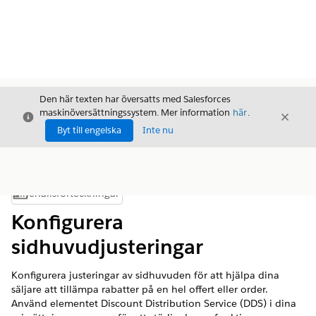
Den här texten har översatts med Salesforces
maskinöversättningssystem. Mer information
här
.
Stäng
Stäng
Stäng
Byt till engelska
Inte nu
Innehållsförteckningar
Visa innehållsförteckning
Konfigurera
sidhuvudjusteringar
Konfigurera justeringar av sidhuvuden för att hjälpa dina
säljare att tillämpa rabatter på en hel offert eller order.
Använd elementet Discount Distribution Service (DDS) i dina