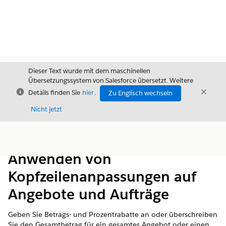
Dieser Text wurde mit dem maschinellen
Übersetzungssystem von Salesforce übersetzt. Weitere
Schließen
Schli
Details finden Sie
hier
.
Zu Englisch wechseln
Schließ
Nicht jetzt
Inhalt
Inhalt anzeigen
Anwenden von
Kopfzeilenanpassungen auf
Angebote und Aufträge
Geben Sie Betrags- und Prozentrabatte an oder überschreiben
Sie den Gesamtbetrag für ein gesamtes Angebot oder einen