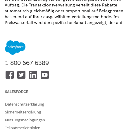
Auftrag. Die Transaktionsverwaltung verteilt diese Rabatte
automatisch gleichmäßig oder proportional auf Belegposten
basierend auf Ihrer ausgewählten Verteilungsmethode. Im
Preiswasserfall wird der spezifische Rabatt angezeigt, der auf
jeden Belegposten angewendet wird, um die Preistransparenz
zu gewährleisten.
ERFORDERLICHE EDITIONEN
Verfügbarkeit: Lightning Experience
1-800-667-6389
Verfügbarkeit:
Enterprise
,
Unlimited
und
Developer
Edition
der
Umsatzverwaltung
(ehemals Revenue Cloud)
mit
aktivierter Transaktionsverwaltung
SALESFORCE
ERFORDERLICHE BENUTZERBERECHTIGUNGEN
Verwenden von
Berechtigungssatz "Benutzer
Datenschutzerklärung
Kopfzeilenrabatten:
der Salesforce-Preislaufzeit"
Sicherheitserklärung
Nutzungsbedingungen
Teilnahmerichtlinien