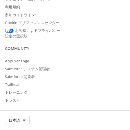
ヘッダー調整の設定を完了すると、ヘッダー調整が取引に
メモ
利用規約
適用されます。「
ヘッダー調整の設定
」を参照してください。
参加ガイドライン:
Cookie プリファレンスセンター
[ヘッダー調整を管理] インターフェース内で調整種別と分配ロジ
ックを選択して、取引の合計金額を変更します。
お客様によるプライバシー
設定の選択肢
見積または注文を開きます。
［
Manage Header Adjustment］
をクリックします。
COMMUNITY
調整種別を選択します。
金額
: 選択した分配ロジックに基づいて、特定の通貨金額
AppExchange
をすべての品目に分配します。
Salesforce システム管理者
パーセント
: 指定した割引率をすべての品目に適用しま
す。
Salesforce 開発者
金額の上書き
: 指定された値と現在の合計金額の差を計算
Trailhead
し、その差をすべての品目に配分します。
トレーニング
調整値を入力します。
トラスト
[調整配分ロジック] を選択します。
等しい
: 割引値をすべての品目に均等に配分します。
比例
: 各品目のリスト価格合計 (リスト価格 * 数量) に基づ
Select Org
日本語
いて割引を比例配分します。