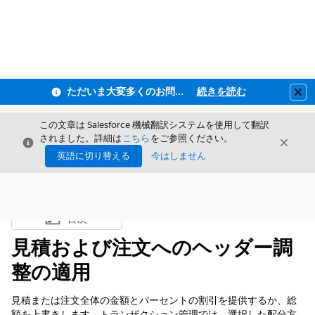
ただいま大変多くのお問い合わせをいただいており、ご連絡までにお時間を頂戴しております
続きを読む
Clo
この文章は Salesforce 機械翻訳システムを使用して翻訳
されました。詳細は
こちら
をご参照ください。
閉じる
閉じ
閉じる
英語に切り替える
今はしません
目次
目次を表示
見積および注文へのヘッダー調
整の適用
見積または注文全体の金額とパーセントの割引を提供するか、総
額を上書きします。トランザクション管理では、選択した配分方