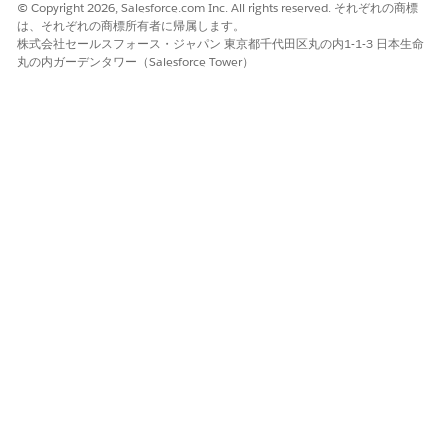
[見積および注文のデルタ価格設定] 設定が有効になっている場
© Copyright 2026, Salesforce.com Inc. All rights reserved. それぞれの商標
は、それぞれの商標所有者に帰属します。
合は、[
すべて再価格
設定] をクリックします。
株式会社セールスフォース・ジャパン 東京都千代田区丸の内1-1-3 日本生命
調整が正しく適用され、すべての品目の正確な価格が表示され
丸の内ガーデンタワー（Salesforce Tower）
ます。
関連項目:
割引配信サービス
見積と注文のデルタ価格設定の定義
この記事で問題は解決されましたか?
ご意見をお待ちしております。
はい
いいえ