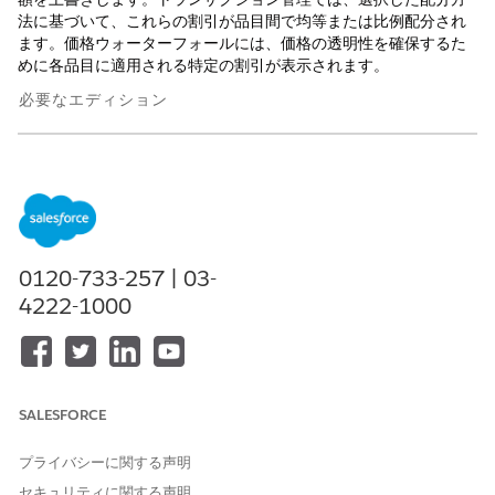
法に基づいて、これらの割引が品目間で均等または比例配分され
ます。価格ウォーターフォールには、価格の透明性を確保するた
めに各品目に適用される特定の割引が表示されます。
必要なエディション
使用可能なインターフェース: Lightning Experience
使用可能なエディション: トランザクション管理が有効になって
いる
Revenue Management
(旧 Revenue Cloud)
の
Enterprise
Edition、
Unlimited
Edition、および
Developer
Edition
0120-733-257 | 03-
4222-1000
必要なユーザー権限
ヘッダー割引を使用する
「Salesforce 価格設定ランタ
イムユーザー」権限セット
SALESFORCE
プライバシーに関する声明
セキュリティに関する声明