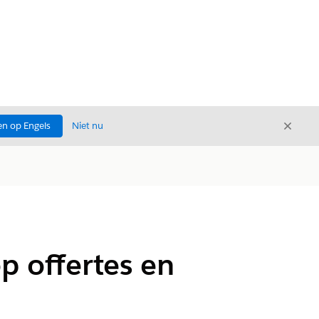
Sluite
n op Engels
Niet nu
Sluiten
p offertes en