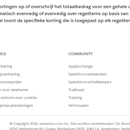
tingen op of overschrijf het totaalbedrag voor een gehele o
matisch evenredig of evenredig over regelitems op basis van
l toont de specifieke korting die is toegepast op elk regelit
ience
RCE
COMMUNITY
mited
en
Developer
Edition van
Omzetbeheer
(voorheen Revenue C
rklaring
AppExchange
gsverklaring
Salesforce-beheerders
BENODIGDE GEBRUIKERSMACHTIGINGEN
voorwaarden
Salesforce-ontwikkelaars
en voor deelname
Trailhead
Machtigingenset Salesforce P
centrum voor cookies
Training
privacybeslissingen
Vertrouwen
 set-up voor koptekstaanpassingen om koptekstaanpassingen toe te
instellen
.
© Copyright 2026, salesforce.com inc. Alle rechten voorbehouden. De dive
SFDC Netherlands BV, Gustav Mahlerlaan 2970, 1081 LA, Amsterdam, Nede