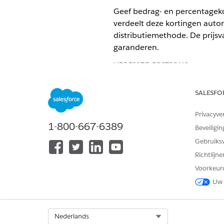
Geef bedrag- en percentagekor
verdeelt deze kortingen auto
distributiemethode. De prijsva
garanderen.
VEREISTE EDITIONS
Beschikbaar in: Lightning Exper
SALESFO
Beschikbaar in:
Enterprise
,
Unli
Privacyve
ingeschakeld
1-800-667-6389
Beveiligin
Gebruiks
Richtlijn
Koptekstkortingen gebruiken:
Voorkeur
Uw 
Voltooi de
OPMERKING
Koptekstaanpassingen 
Select Org
Nederlands