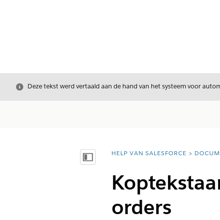
Sluiten
Deze tekst werd vertaald aan de hand van het systeem voor automa
HELP VAN SALESFORCE
DOCUM
U bent hier:
Inhoudsopgave weergeven
Koptekstaa
orders