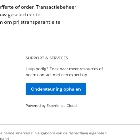
fferte of order. Transactiebeheer
 uw geselecteerde
em om prijstransparantie te
SUPPORT & SERVICES
loud)
waarin Transactiebeheer is
Hulp nodig? Zoek naar meer resources of
neem contact met een expert op.
Ondersteuning ophalen
rijzen Run Time-gebruiker
Powered by
Experience Cloud
 passen op uw transacties. Zie
rse handelsmerken zijn eigendom van de respectieve eigenaren.
rland