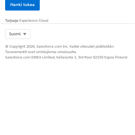
Hanki tukea
Tarjoaja
Experience Cloud
Select Org
Suomi
© Copyright 2026, Salesforce.com Inc. Kaikki oikeudet pidätetään.
Tavaramerkit ovat omistajiensa omaisuutta.
Salesforce.com EMEA Limited, Keilaranta 1, 3rd floor 02150 Espoo Finland