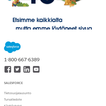
Etsimme kaikkialta
, mutta emme löytäneet sivua.
Palaa
aloitussivulle
1-800-667-6389
SALESFORCE
Tietosuojalausunto
Turvatiedote
Käyttöehdot