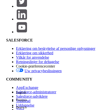
SALESFORCE
Erklæring om beskyttelse af personlige oplysninger
Erklæring om sikkerhed
Vilkår for anvendelse
Retningslinjer for deltagelse
Cookie-præferencecenter
Uw privacybeslissingen
COMMUNITY
AppExchange
Salesforce-administratorer
English
Salesforce-udviklere
Français
Trailhead
Uddannelse
Deutsch
Tillid