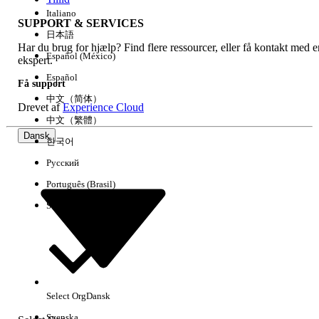
Italiano
SUPPORT & SERVICES
日本語
Har du brug for hjælp? Find flere ressourcer, eller få kontakt med e
Español (México)
ekspert.
Español
Få support
中文（简体）
Drevet af
Experience Cloud
中文（繁體）
Dansk
한국어
Русский
Português (Brasil)
Suomi
Select Org
Dansk
Svenska