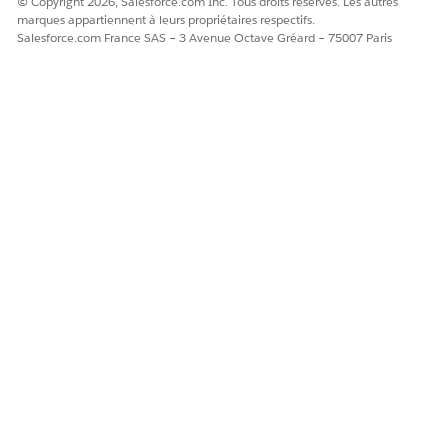
© Copyright 2026, Salesforce.com Inc. Tous droits réservés. Les autres
marques appartiennent à leurs propriétaires respectifs.
Salesforce.com France SAS – 3 Avenue Octave Gréard – 75007 Paris