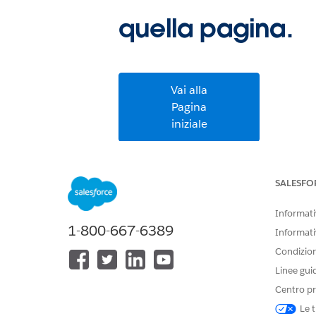
quella pagina.
Vai alla
Pagina
iniziale
SALESFO
Informativ
1-800-667-6389
Informati
Condizioni
Linee gui
Centro pr
Le t