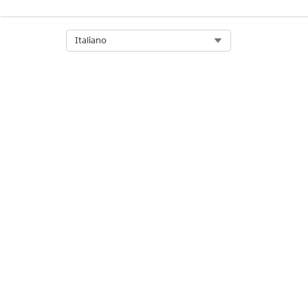
Select Org
Italiano