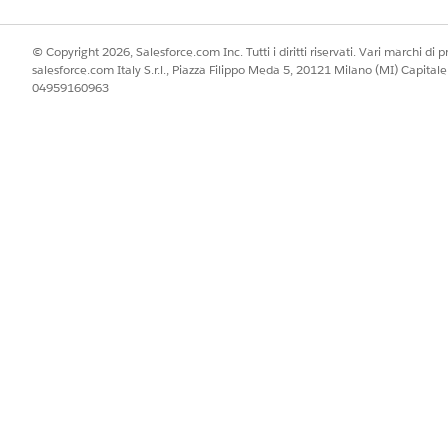
© Copyright 2026, Salesforce.com Inc. Tutti i diritti riservati. Vari marchi di pro
salesforce.com Italy S.r.l., Piazza Filippo Meda 5, 20121 Milano (MI) Capit
04959160963