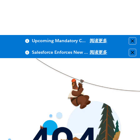
Upcoming Mandatory Changes to Public Key Infrastructure (PKI)
阅读更多
Clo
Salesforce Enforces New Security Requirements in Summer 2026
阅读更多
Clo