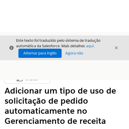
Este texto foi traduzido pelo sistema de tradução
automática da Salesforce. Mais detalhes
aqui
.
Fechar
Fecha
Fechar
Alternar para inglês
Agora não
Índice
Mostrar índice
Adicionar um tipo de uso de
solicitação de pedido
automaticamente no
Gerenciamento de receita