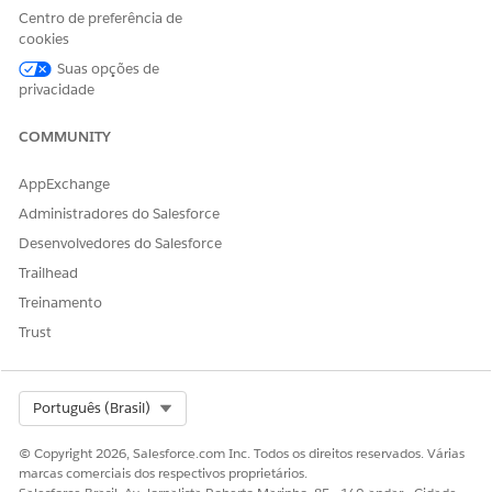
        // Do further filtering as necessary

Centro de preferência de
        AppUsageAssignment aua = new AppUsageAssignme
cookies
            RecordId = ord.Id,

Suas opções de
            AppUsageType = 'RevenueLifecycleManagemen
privacidade
        );

        assignments.add(aua);

COMMUNITY
    }

    insert assignments;

AppExchange
}
Administradores do Salesforce
Desenvolvedores do Salesforce
Trailhead
ESTE ARTIGO RESOLVEU SEU PROBLEMA?
Treinamento
Diga-nos para podermos melhorar!
Trust
Sim
Não
Select Org
Português (Brasil)
© Copyright 2026, Salesforce.com Inc. Todos os direitos reservados. Várias
marcas comerciais dos respectivos proprietários.