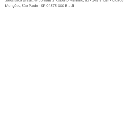
Salesforce Brasil, Av. Jornalista Roberto Marinho, 85 - 14º andar - Cidade
Monções, São Paulo - SP, 04575-000 Brasil