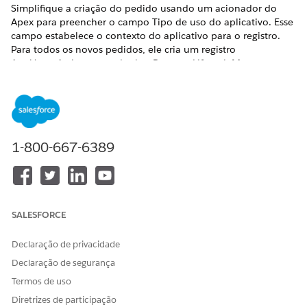
Simplifique a criação do pedido usando um acionador do
Apex para preencher o campo Tipo de uso do aplicativo. Esse
campo estabelece o contexto do aplicativo para o registro.
Para todos os novos pedidos, ele cria um registro
AppUsageAssignments do tipo RevenueLifecycleManagement.
EDIÇÕES OBRIGATÓRIAS
Disponível em: Lightning Experience
Disponível em: Edições
Enterprise
,
Unlimited
e
Developer
1-800-667-6389
do
Receue Management
(anteriormente Revenue Cloud)
em que o Gerenciamento de transações está habilitado
Exemplo de acionador do Apex para uso de aplicativo
SALESFORCE
Use este snippet de código de exemplo para preencher o
campo AppUsageType com RevenueLifecycleManagement.
Declaração de privacidade
Declaração de segurança
trigger RlmOrderTriggerSample on Order(after insert) 
Termos de uso
    List<AppUsageAssignment> assignments = new List <
    for (Order ord: Trigger.New) {

Diretrizes de participação