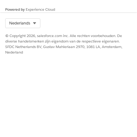
oorspronkelijke leveringsplan bij in plaats van er een te
Powered by
Experience Cloud
maken.
Select Org
Nederlands
© Copyright 2026, salesforce.com inc. Alle rechten voorbehouden. De
diverse handelsmerken zijn eigendom van de respectieve eigenaren.
SFDC Netherlands BV, Gustav Mahlerlaan 2970, 1081 LA, Amsterdam,
Nederland
Een geactiveerde order wijzigen
Werk producten en hoeveelheden bij voor een geactiveerde
maar niet-uitgevoerde order door een aanvullende order te
maken.
Selecteer op de orderpagina een geactiveerde order en
klik op
Wijzigen
.
Salesforce maakt een kopie van de oorspronkelijke
order met de status Concept.
Het systeem kopieert alle producten, toewijzingen van
toepassingsgebruik, orderacties, relaties, kenmerken
en aangepaste onderliggende entiteiten.