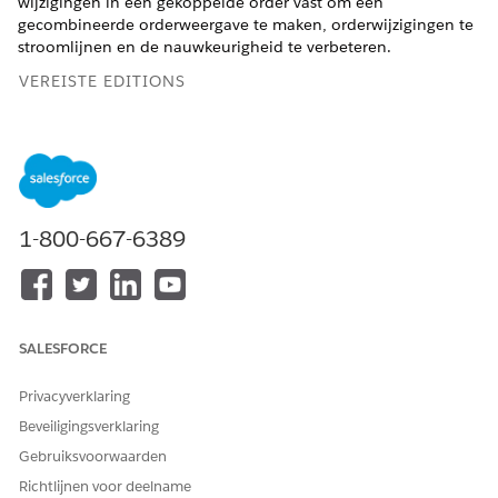
wijzigingen in een gekoppelde order vast om een
gecombineerde orderweergave te maken, orderwijzigingen te
stroomlijnen en de nauwkeurigheid te verbeteren.
VEREISTE EDITIONS
Beschikbaar in: Lightning Experience
Beschikbaar in:
Enterprise
,
Unlimited
en
Developer
Edition
van
Omzetbeheer
(voorheen Revenue Cloud)
waarin
Transactiebeheer is ingeschakeld
1-800-667-6389
BENODIGDE GEBRUIKERSMACHTIGINGEN
Aanvullende orders
Machtigingenset
plaatsen:
Aanvullende orders plaatsen
SALESFORCE
AND
Machtigingengroep Sales
Privacyverklaring
Operations-
Beveiligingsverklaring
vertegenwoordiger
Gebruiksvoorwaarden
Richtlijnen voor deelname
Randvoorwaarden voor aanvullende orders