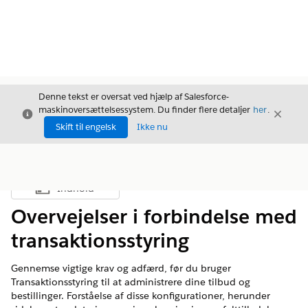
Denne tekst er oversat ved hjælp af Salesforce-
maskinoversættelsessystem. Du finder flere detaljer
her
.
Luk
Luk
Luk
Skift til engelsk
Ikke nu
Indhold
Vis indholdsfortegnelse
Overvejelser i forbindelse med
transaktionsstyring
Gennemse vigtige krav og adfærd, før du bruger
Transaktionsstyring til at administrere dine tilbud og
bestillinger. Forståelse af disse konfigurationer, herunder