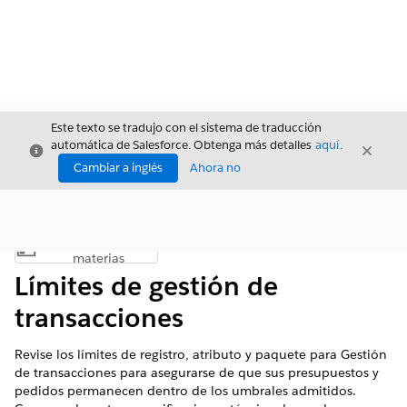
Este texto se tradujo con el sistema de traducción
automática de Salesforce. Obtenga más detalles
aquí
.
Cerrar
Cerrar
Cerrar
Cambiar a inglés
Ahora no
Índice de
Mostrar índice de materias
materias
Límites de gestión de
transacciones
Revise los límites de registro, atributo y paquete para Gestión
de transacciones para asegurarse de que sus presupuestos y
pedidos permanecen dentro de los umbrales admitidos.