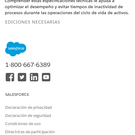
Comprender estas especificaciones técnicas le ayuda a
optimizar el desempeño y evitar tiempos de inactividad de
procesos durante las operaciones del ciclo de vida de activos.
EDICIONES NECESARIAS
Disponible en: Lightning Experience
Disponible en: Ediciones
Enterprise
,
Unlimited
y
Developer
de
Revenue Management
(anteriormente Revenue Cloud)
donde Gestión de transacciones está activada
1-800-667-6389
Límites de registros y atributos
Gestión de transacciones aplica límites en el número de
partidas y registros relacionados para mantener la estabilidad
SALESFORCE
del sistema.
Declaración de privacidad
OBJETO
LÍMITE
Declaración de seguridad
Partidas de presupuesto
Hasta 1.000 por
presupuesto
Condiciones de uso
Directrices de participación
Productos de pedidos
Hasta 1.000 por pedido